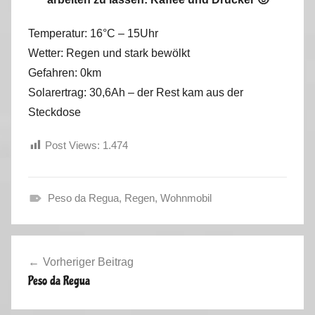
Temperatur: 16°C – 15Uhr
Wetter: Regen und stark bewölkt
Gefahren: 0km
Solarertrag: 30,6Ah – der Rest kam aus der
Steckdose
Post Views:
1.474
Peso da Regua
,
Regen
,
Wohnmobil
H
e
Beitragsnavigation
r
Vorheriger Beitrag
b
Peso da Regua
s
t