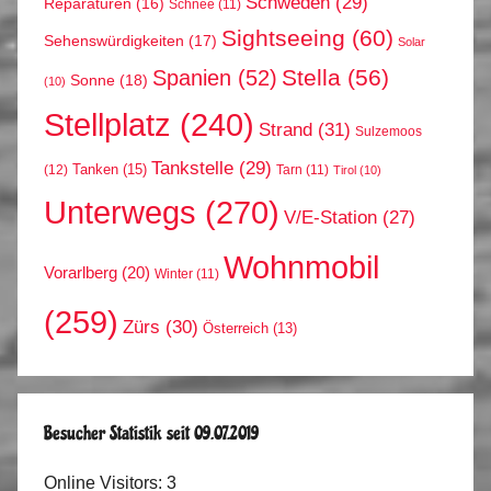
Schweden
(29)
Reparaturen
(16)
Schnee
(11)
Sightseeing
(60)
Sehenswürdigkeiten
(17)
Solar
Stella
(56)
Spanien
(52)
Sonne
(18)
(10)
Stellplatz
(240)
Strand
(31)
Sulzemoos
Tankstelle
(29)
Tanken
(15)
(12)
Tarn
(11)
Tirol
(10)
Unterwegs
(270)
V/E-Station
(27)
Wohnmobil
Vorarlberg
(20)
Winter
(11)
(259)
Zürs
(30)
Österreich
(13)
Besucher Statistik seit 09.07.2019
Online Visitors:
3