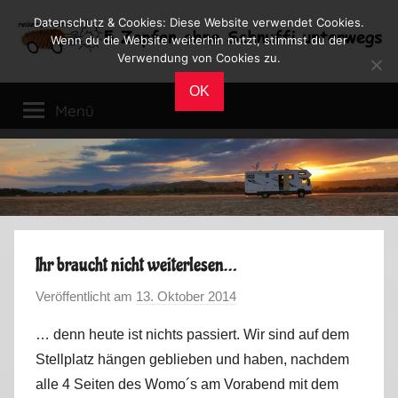
Zum
Datenschutz & Cookies: Diese Website verwendet Cookies.
Inhalt
Wenn du die Website weiterhin nutzt, stimmst du der
Verwendung von Cookies zu.
springen
Reiseblog
Reisen
OK
und
Menü
Leben
im
Wohnmobil
Ihr braucht nicht weiterlesen…
Veröffentlicht am
13. Oktober 2014
v
o
… denn heute ist nichts passiert. Wir sind auf dem
n
Stellplatz hängen geblieben und haben, nachdem
M
alle 4 Seiten des Womo´s am Vorabend mit dem
a