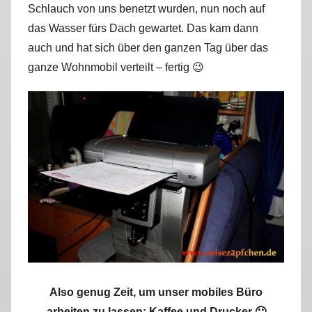
Schlauch von uns benetzt wurden, nun noch auf
r
das Wasser fürs Dach gewartet. Das kam dann
k
u
auch und hat sich über den ganzen Tag über das
s
ganze Wohnmobil verteilt – fertig 😉
Also genug Zeit, um unser mobiles Büro
arbeiten zu lassen: Kaffee und Drucker 🙂