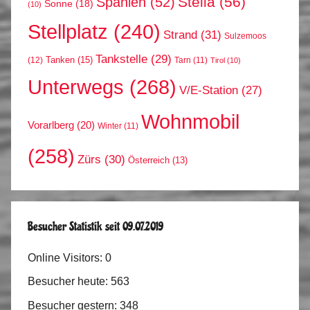
Stella
(56)
Spanien
(52)
Sonne
(18)
(10)
Stellplatz
(240)
Strand
(31)
Sulzemoos
Tankstelle
(29)
Tanken
(15)
(12)
Tarn
(11)
Tirol
(10)
Unterwegs
(268)
V/E-Station
(27)
Wohnmobil
Vorarlberg
(20)
Winter
(11)
(258)
Zürs
(30)
Österreich
(13)
Besucher Statistik seit 09.07.2019
Online Visitors:
0
Besucher heute:
563
Besucher gestern:
348