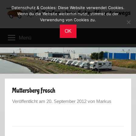
Zum
Datenschutz & Cookies: Diese Website verwendet Cookies.
Inhalt
Wenn du die Website weiterhin nutzt, stimmst du der
Verwendung von Cookies zu.
springen
Reiseblog
Reisen
OK
und
Menü
Leben
im
Wohnmobil
Muttersberg Frosch
Veröffentlicht am
20. September 2012
von
Markus