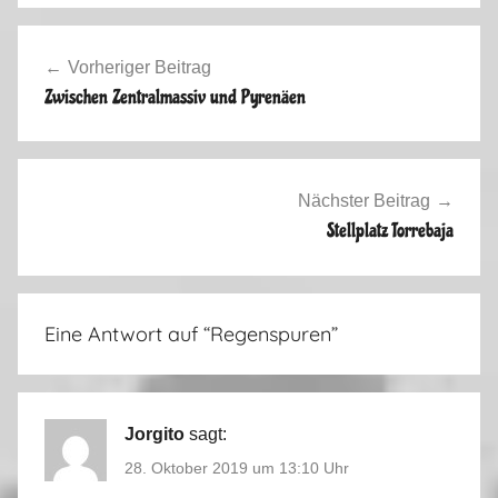
r
Beitragsnavigation
b
Vorheriger Beitrag
s
Zwischen Zentralmassiv und Pyrenäen
t
t
o
u
Nächster Beitrag
r
Stellplatz Torrebaja
2
0
1
Eine Antwort auf “
Regenspuren
”
9
Jorgito
sagt:
28. Oktober 2019 um 13:10 Uhr