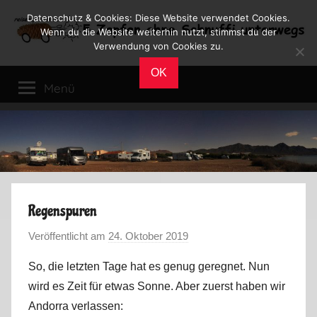
Zum
Datenschutz & Cookies: Diese Website verwendet Cookies.
Inhalt
Wenn du die Website weiterhin nutzt, stimmst du der
Verwendung von Cookies zu.
springen
Reiseblog
Reisen
OK
und
Menü
Leben
im
Wohnmobil
Regenspuren
Veröffentlicht am
24. Oktober 2019
v
o
So, die letzten Tage hat es genug geregnet. Nun
n
wird es Zeit für etwas Sonne. Aber zuerst haben wir
M
Andorra verlassen:
a