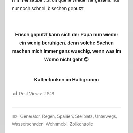
Himmel sauber, Stromquelle wieder hergestellt, nun
nur noch schnell bisschen geputzt:
Frisch geputzt kann sich der Papa nun wieder
ein wenig beruhigen, denn solche Sachen
machen mich immer ganz wuschig, wenn was im
Womo nicht geht 😉
Kaffeetrinken im Halbgrünen
Post Views:
2.848
Generator
,
Regen
,
Spanien
,
Stellplatz
,
Unterwegs
,
H
Wasserschaden
,
Wohnmobil
,
Zollkontrolle
e