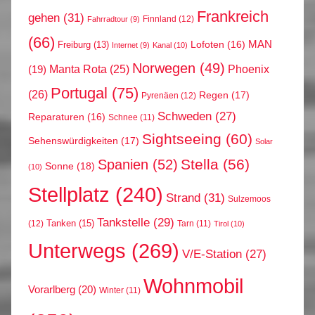
Frankreich
gehen
(31)
Finnland
(12)
Fahrradtour
(9)
(66)
MAN
Lofoten
(16)
Freiburg
(13)
Internet
(9)
Kanal
(10)
Norwegen
(49)
Phoenix
Manta Rota
(25)
(19)
Portugal
(75)
(26)
Regen
(17)
Pyrenäen
(12)
Schweden
(27)
Reparaturen
(16)
Schnee
(11)
Sightseeing
(60)
Sehenswürdigkeiten
(17)
Solar
Stella
(56)
Spanien
(52)
Sonne
(18)
(10)
Stellplatz
(240)
Strand
(31)
Sulzemoos
Tankstelle
(29)
Tanken
(15)
(12)
Tarn
(11)
Tirol
(10)
Unterwegs
(269)
V/E-Station
(27)
Wohnmobil
Vorarlberg
(20)
Winter
(11)