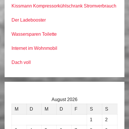
Kissmann Kompressorkühlschrank Stromverbrauch
Der Ladebooster
Wassersparen Toilette
Internet im Wohnmobil
Dach voll
August 2026
M
D
M
D
F
S
S
1
2