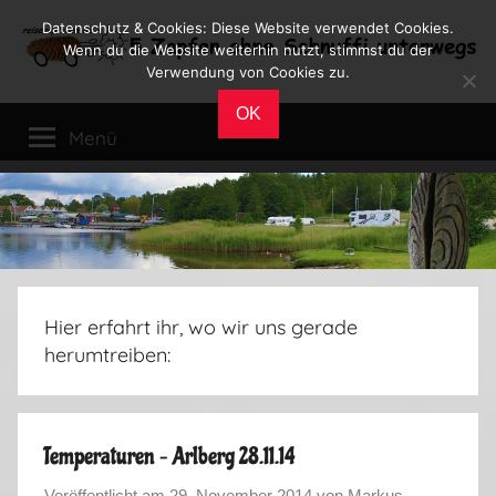
Zum
Datenschutz & Cookies: Diese Website verwendet Cookies.
Inhalt
Wenn du die Website weiterhin nutzt, stimmst du der
Verwendung von Cookies zu.
springen
Reiseblog
Reisen
OK
und
Menü
Leben
im
Wohnmobil
Hier erfahrt ihr, wo wir uns gerade
herumtreiben:
Temperaturen – Arlberg 28.11.14
Veröffentlicht am
29. November 2014
von
Markus