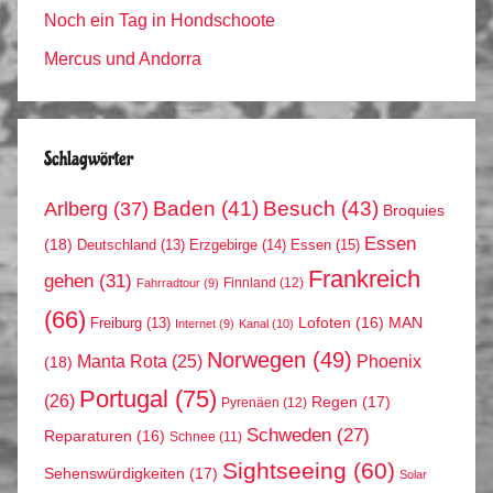
Noch ein Tag in Hondschoote
Mercus und Andorra
Schlagwörter
Arlberg
(37)
Baden
(41)
Besuch
(43)
Broquies
Essen
(18)
Erzgebirge
(14)
Essen
(15)
Deutschland
(13)
Frankreich
gehen
(31)
Finnland
(12)
Fahrradtour
(9)
(66)
MAN
Lofoten
(16)
Freiburg
(13)
Internet
(9)
Kanal
(10)
Norwegen
(49)
Phoenix
Manta Rota
(25)
(18)
Portugal
(75)
(26)
Regen
(17)
Pyrenäen
(12)
Schweden
(27)
Reparaturen
(16)
Schnee
(11)
Sightseeing
(60)
Sehenswürdigkeiten
(17)
Solar