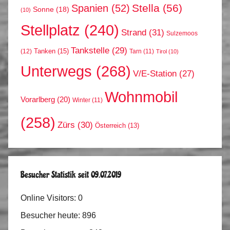
Stella
(56)
Spanien
(52)
Sonne
(18)
(10)
Stellplatz
(240)
Strand
(31)
Sulzemoos
Tankstelle
(29)
Tanken
(15)
(12)
Tarn
(11)
Tirol
(10)
Unterwegs
(268)
V/E-Station
(27)
Wohnmobil
Vorarlberg
(20)
Winter
(11)
(258)
Zürs
(30)
Österreich
(13)
Besucher Statistik seit 09.07.2019
Online Visitors:
0
Besucher heute:
896