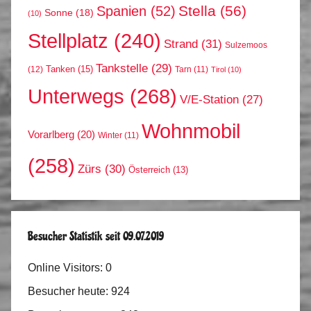
Stella
(56)
Spanien
(52)
Sonne
(18)
(10)
Stellplatz
(240)
Strand
(31)
Sulzemoos
Tankstelle
(29)
Tanken
(15)
(12)
Tarn
(11)
Tirol
(10)
Unterwegs
(268)
V/E-Station
(27)
Wohnmobil
Vorarlberg
(20)
Winter
(11)
(258)
Zürs
(30)
Österreich
(13)
Besucher Statistik seit 09.07.2019
Online Visitors:
0
Besucher heute:
924