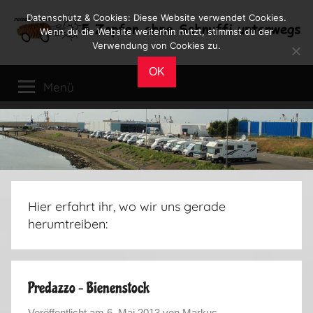
Zum
Datenschutz & Cookies: Diese Website verwendet Cookies.
Inhalt
Wenn du die Website weiterhin nutzt, stimmst du der
Verwendung von Cookies zu.
springen
Reiseblog
Reisen
OK
und
Menü
Leben
im
Wohnmobil
Hier erfahrt ihr, wo wir uns gerade
herumtreiben:
Predazzo – Bienenstock
Veröffentlicht am
6. Mai 2013
von
Markus