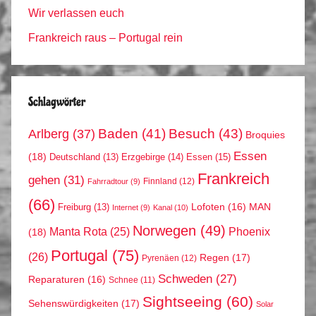
Wir verlassen euch
Frankreich raus – Portugal rein
Schlagwörter
Arlberg
(37)
Baden
(41)
Besuch
(43)
Broquies
Essen
(18)
Erzgebirge
(14)
Essen
(15)
Deutschland
(13)
Frankreich
gehen
(31)
Finnland
(12)
Fahrradtour
(9)
(66)
MAN
Lofoten
(16)
Freiburg
(13)
Internet
(9)
Kanal
(10)
Norwegen
(49)
Phoenix
Manta Rota
(25)
(18)
Portugal
(75)
(26)
Regen
(17)
Pyrenäen
(12)
Schweden
(27)
Reparaturen
(16)
Schnee
(11)
Sightseeing
(60)
Sehenswürdigkeiten
(17)
Solar