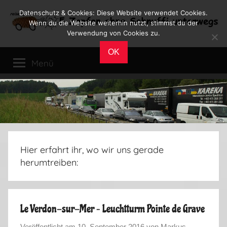
Zum
Datenschutz & Cookies: Diese Website verwendet Cookies.
Inhalt
Wenn du die Website weiterhin nutzt, stimmst du der
Verwendung von Cookies zu.
springen
Reiseblog
Reisen
OK
und
Menü
Leben
im
Wohnmobil
Hier erfahrt ihr, wo wir uns gerade
herumtreiben:
Le Verdon-sur-Mer – Leuchtturm Pointe de Grave
Veröffentlicht am
10. September 2016
von
Markus