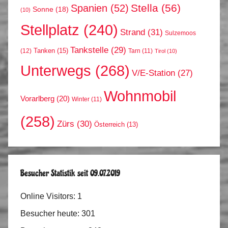
Stella
(56)
Spanien
(52)
Sonne
(18)
(10)
Stellplatz
(240)
Strand
(31)
Sulzemoos
Tankstelle
(29)
Tanken
(15)
(12)
Tarn
(11)
Tirol
(10)
Unterwegs
(268)
V/E-Station
(27)
Wohnmobil
Vorarlberg
(20)
Winter
(11)
(258)
Zürs
(30)
Österreich
(13)
Besucher Statistik seit 09.07.2019
Online Visitors:
1
Besucher heute:
301