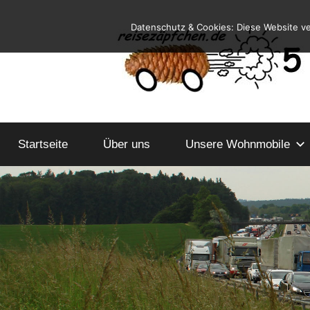
Zum
Datenschutz & Cookies: Diese Website v
Inhalt
springen
Reiseblog
Reisen
und
Startseite
Über uns
Leben
Unsere Wohnmobile
im
Wohnmobil