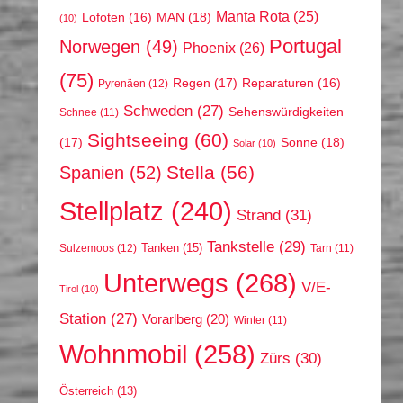
Manta Rota
(25)
MAN
(18)
Lofoten
(16)
(10)
Portugal
Norwegen
(49)
Phoenix
(26)
(75)
Regen
(17)
Reparaturen
(16)
Pyrenäen
(12)
Schweden
(27)
Sehenswürdigkeiten
Schnee
(11)
Sightseeing
(60)
(17)
Sonne
(18)
Solar
(10)
Stella
(56)
Spanien
(52)
Stellplatz
(240)
Strand
(31)
Tankstelle
(29)
Tanken
(15)
Sulzemoos
(12)
Tarn
(11)
Unterwegs
(268)
V/E-
Tirol
(10)
Station
(27)
Vorarlberg
(20)
Winter
(11)
Wohnmobil
(258)
Zürs
(30)
Österreich
(13)