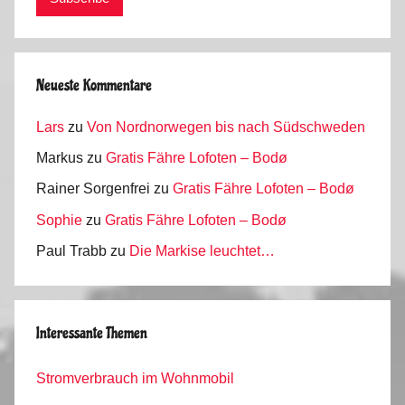
n
i
k
Neueste Kommentare
Lars
zu
Von Nordnorwegen bis nach Südschweden
Markus
zu
Gratis Fähre Lofoten – Bodø
Rainer Sorgenfrei
zu
Gratis Fähre Lofoten – Bodø
Sophie
zu
Gratis Fähre Lofoten – Bodø
Paul Trabb
zu
Die Markise leuchtet…
Interessante Themen
Stromverbrauch im Wohnmobil