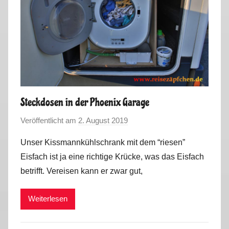
Steckdosen in der Phoenix Garage
Veröffentlicht am
2. August 2019
v
o
Unser Kissmannkühlschrank mit dem “riesen”
n
Eisfach ist ja eine richtige Krücke, was das Eisfach
M
betrifft. Vereisen kann er zwar gut,
a
r
Weiterlesen
k
u
s