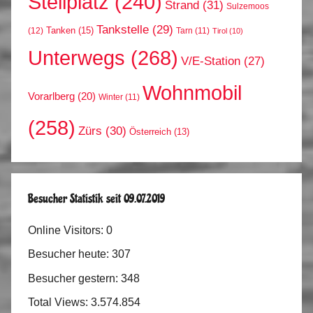
Stellplatz
(240)
Strand
(31)
Sulzemoos
Tankstelle
(29)
Tanken
(15)
(12)
Tarn
(11)
Tirol
(10)
Unterwegs
(268)
V/E-Station
(27)
Wohnmobil
Vorarlberg
(20)
Winter
(11)
(258)
Zürs
(30)
Österreich
(13)
Besucher Statistik seit 09.07.2019
Online Visitors:
0
Besucher heute:
307
Besucher gestern:
348
Total Views:
3.574.854