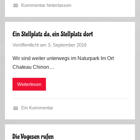
Kommentar hinterlassen
F
r
ü
Ein Stellplatz da, ein Stellplatz dort
h
Veröffentlicht am
3. September 2016
v
l
o
i
Wir sind weiter unterwegs im Naturpark Im Ort
n
n
Chateau Chinon…
M
g
a
-
Weiterlesen
r
S
k
o
u
m
Ein Kommentar
s
m
K
e
u
r
r
2
Die Vogesen rufen