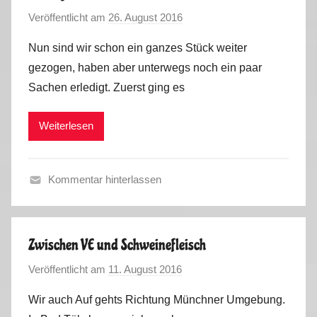
i
0
Veröffentlicht am
26. August 2016
v
o
1
o
s
9
Nun sind wir schon ein ganzes Stück weiter
n
e
,
gezogen, haben aber unterwegs noch ein paar
M
s
T
Sachen erledigt. Zuerst ging es
a
,
e
r
S
c
Weiterlesen
k
o
h
u
m
n
s
m
i
Kommentar hinterlassen
e
k
S
r
o
2
m
0
Zwischen VE und Schweinefleisch
m
1
Veröffentlicht am
11. August 2016
v
e
6
o
r
Wir auch Auf gehts Richtung Münchner Umgebung.
n
2