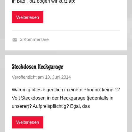
In Bad Tölz bogen wir kurz ab:
M
0
a
1
Weiterlesen
r
6
k
u
3 Kommentare
s
H
a
u
Steckdosen Heckgarage
s
Veröffentlicht am
19. Juni 2014
v
h
o
a
Warum gibt es eigentlich in einem Phoenix keine 12
n
l
Volt Steckdosen in der Heckgarage (jedenfalls in
M
t
unserer)? Aufpreispflichtig? Egal, das
a
,
r
S
Weiterlesen
k
o
u
m