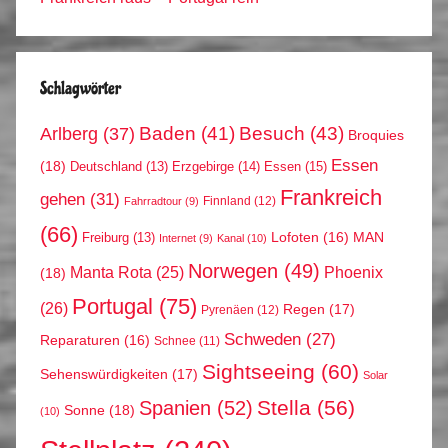
Schlagwörter
Arlberg
(37)
Baden
(41)
Besuch
(43)
Broquies
Essen
(18)
Erzgebirge
(14)
Essen
(15)
Deutschland
(13)
Frankreich
gehen
(31)
Finnland
(12)
Fahrradtour
(9)
(66)
MAN
Lofoten
(16)
Freiburg
(13)
Internet
(9)
Kanal
(10)
Norwegen
(49)
Phoenix
Manta Rota
(25)
(18)
Portugal
(75)
(26)
Regen
(17)
Pyrenäen
(12)
Schweden
(27)
Reparaturen
(16)
Schnee
(11)
Sightseeing
(60)
Sehenswürdigkeiten
(17)
Solar
Stella
(56)
Spanien
(52)
Sonne
(18)
(10)