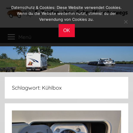
Zum
Datenschutz & Cookies: Diese Website verwendet Cookies.
Inhalt
Wenn du die Website weiterhin nutzt, stimmst du der
Verwendung von Cookies zu.
springen
Reiseblog
Reisen
OK
und
Menü
Leben
im
Wohnmobil
Schlagwort:
Kühlbox