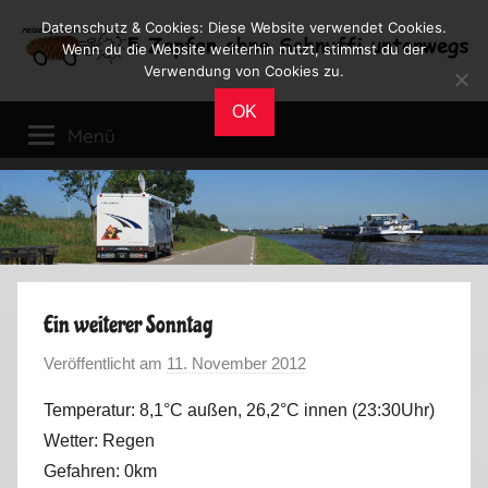
Zum
Datenschutz & Cookies: Diese Website verwendet Cookies.
Inhalt
Wenn du die Website weiterhin nutzt, stimmst du der
Verwendung von Cookies zu.
springen
Reiseblog
Reisen
OK
und
Menü
Leben
im
Wohnmobil
Ein weiterer Sonntag
Veröffentlicht am
11. November 2012
v
o
Temperatur: 8,1°C außen, 26,2°C innen (23:30Uhr)
n
Wetter: Regen
M
Gefahren: 0km
a