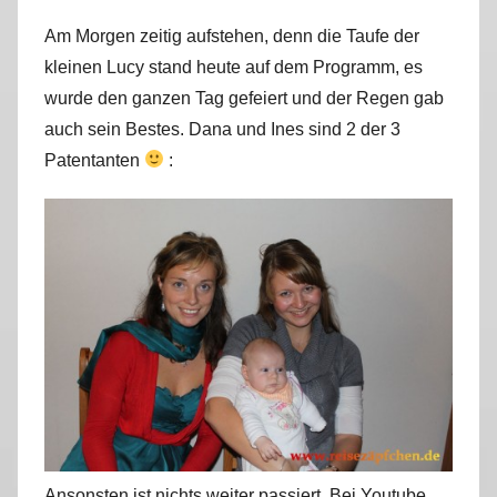
r
Am Morgen zeitig aufstehen, denn die Taufe der
k
kleinen Lucy stand heute auf dem Programm, es
u
wurde den ganzen Tag gefeiert und der Regen gab
s
auch sein Bestes. Dana und Ines sind 2 der 3
Patentanten
:
Ansonsten ist nichts weiter passiert. Bei Youtube