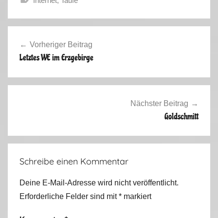
Internet
,
Taufe
H
e
Beitragsnavigation
r
Vorheriger Beitrag
b
Letztes WE im Erzgebirge
s
t
2
0
Nächster Beitrag
1
Goldschmitt
2
Schreibe einen Kommentar
Deine E-Mail-Adresse wird nicht veröffentlicht.
Erforderliche Felder sind mit
*
markiert