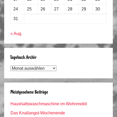
24
25
26
27
28
29
30
31
« Aug.
Tagebuch Archiv
Tagebuch
Archiv
Meistgesehene Beiträge
Haushaltswaschmaschine im Wohnmobil
Das Knallangst-Wochenende