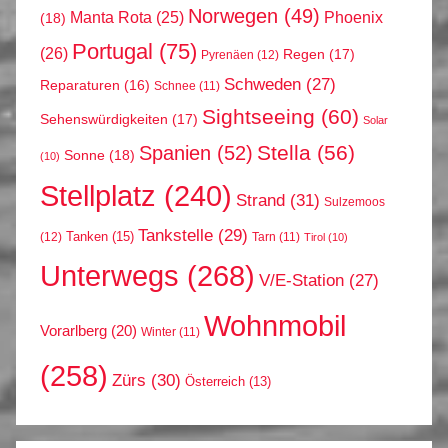
Norwegen
(49)
Phoenix
Manta Rota
(25)
(18)
Portugal
(75)
(26)
Regen
(17)
Pyrenäen
(12)
Schweden
(27)
Reparaturen
(16)
Schnee
(11)
Sightseeing
(60)
Sehenswürdigkeiten
(17)
Solar
Stella
(56)
Spanien
(52)
Sonne
(18)
(10)
Stellplatz
(240)
Strand
(31)
Sulzemoos
Tankstelle
(29)
Tanken
(15)
(12)
Tarn
(11)
Tirol
(10)
Unterwegs
(268)
V/E-Station
(27)
Wohnmobil
Vorarlberg
(20)
Winter
(11)
(258)
Zürs
(30)
Österreich
(13)