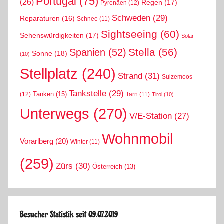
Portugal
(75)
(26)
Regen
(17)
Pyrenäen
(12)
Schweden
(29)
Reparaturen
(16)
Schnee
(11)
Sightseeing
(60)
Sehenswürdigkeiten
(17)
Solar
Stella
(56)
Spanien
(52)
Sonne
(18)
(10)
Stellplatz
(240)
Strand
(31)
Sulzemoos
Tankstelle
(29)
Tanken
(15)
(12)
Tarn
(11)
Tirol
(10)
Unterwegs
(270)
V/E-Station
(27)
Wohnmobil
Vorarlberg
(20)
Winter
(11)
(259)
Zürs
(30)
Österreich
(13)
Besucher Statistik seit 09.07.2019