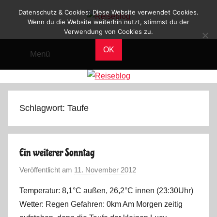
Zum
Datenschutz & Cookies: Diese Website verwendet Cookies.
Inhalt
Wenn du die Website weiterhin nutzt, stimmst du der
Verwendung von Cookies zu.
Reiseblog
springen
Reisen
und
OK
Menü
Leben
im
Wohnmobil
Schlagwort:
Taufe
Ein weiterer Sonntag
Veröffentlicht am
11. November 2012
v
o
Temperatur: 8,1°C außen, 26,2°C innen (23:30Uhr)
n
Wetter: Regen Gefahren: 0km Am Morgen zeitig
M