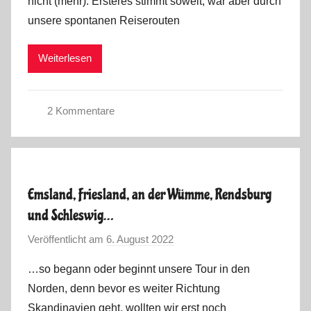
nicht (mehr). Ersteres stimmt soweit, war aber durch
M
u
unsere spontanen Reiserouten
a
r
r
2
Weiterlesen
k
0
u
2
s
2
2 Kommentare
S
o
m
m
Emsland, Friesland, an der Wümme, Rendsburg
e
und Schleswig…
r
t
Veröffentlicht am
6. August 2022
v
o
o
…so begann oder beginnt unsere Tour in den
u
n
Norden, denn bevor es weiter Richtung
r
M
Skandinavien geht, wollten wir erst noch
2