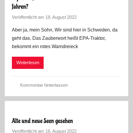
fahren?
Veröffentlicht am
18. August 2022
v
o
Aber ja, mein Sohn. Wir sind hier in Schweden, da
n
geht das. Das Zauberwort heißt EPA-Traktor,
M
bekommt ein rotes Warndreieck
a
r
Weiterlesen
k
u
s
Kommentar hinterlassen
S
o
m
m
Alte und neue Seen gesehen
e
Veröffentlicht am
16. August 2022
v
r