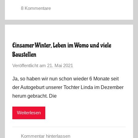
8 Kommentare
S
o
m
m
Einsamer Winter, Leben im Womo und viele
e
Baustellen
r
2
Veröffentlicht am
21. Mai 2021
v
0
o
Ja, so haben wir nun schon wieder 6 Monate seit
2
n
der Autogeburt unserer Tochter Linda im Dezember
1
M
herum gebracht. Die
a
r
Weiterlesen
k
u
s
Kommentar hinterlassen