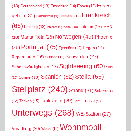
Essen
(18)
Erzgebirge
(14)
Essen
(15)
Deutschland
(13)
Frankreich
gehen
(31)
Finnland
(12)
Fahrradtour
(9)
(66)
MAN
Lofoten
(16)
Freiburg
(13)
Internet
(9)
Kanal
(10)
Norwegen
(49)
Phoenix
Manta Rota
(25)
(18)
Portugal
(75)
(26)
Regen
(17)
Pyrenäen
(12)
Schweden
(27)
Reparaturen
(16)
Schnee
(11)
Sightseeing
(60)
Sehenswürdigkeiten
(17)
Solar
Stella
(56)
Spanien
(52)
Sonne
(18)
(10)
Stellplatz
(240)
Strand
(31)
Sulzemoos
Tankstelle
(29)
Tanken
(15)
(12)
Tarn
(11)
Tirol
(10)
Unterwegs
(268)
V/E-Station
(27)
Wohnmobil
Vorarlberg
(20)
Winter
(11)