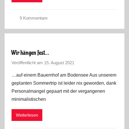
u
2
s
2
9 Kommentare
,
S
V
o
i
m
d
m
e
Wir hängen fest…
e
o
Veröffentlicht am
15. August 2021
v
r
s
o
t
…auf einem Bauernhof am Bodensee Aus unserem
n
o
geplanten Sommertrip ist leider nix geworden, dank
M
u
Personalmangel gepaart mit der vergangenen
a
r
minimalistischen
r
2
k
0
Weiterlesen
u
2
s
2