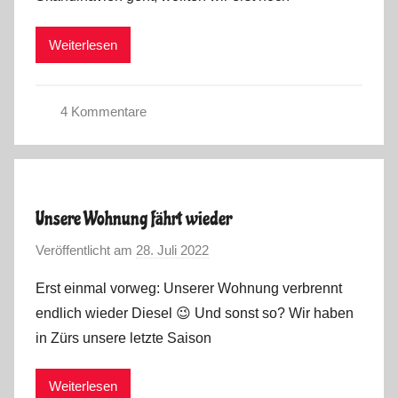
a
0
r
2
Weiterlesen
k
2
u
s
4 Kommentare
S
o
m
m
Unsere Wohnung fährt wieder
e
Veröffentlicht am
28. Juli 2022
v
r
o
t
Erst einmal vorweg: Unserer Wohnung verbrennt
n
o
endlich wieder Diesel 😉 Und sonst so? Wir haben
M
u
in Zürs unsere letzte Saison
a
r
r
2
Weiterlesen
k
0