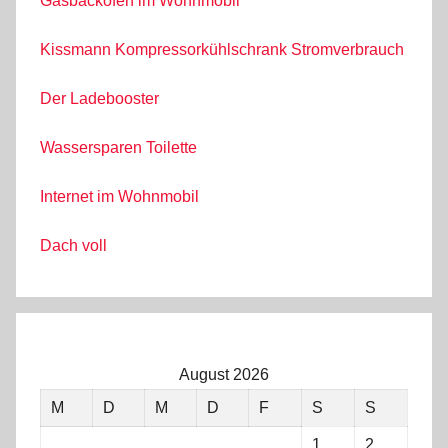
Gasbackofen im Wohnmobil
Kissmann Kompressorkühlschrank Stromverbrauch
Der Ladebooster
Wassersparen Toilette
Internet im Wohnmobil
Dach voll
August 2026
M
D
M
D
F
S
S
1
2