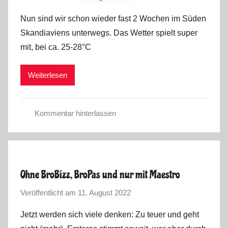
o
t
Nun sind wir schon wieder fast 2 Wochen im Süden
n
o
Skandiaviens unterwegs. Das Wetter spielt super
M
u
mit, bei ca. 25-28°C
a
r
r
2
Weiterlesen
k
0
u
2
s
2
Kommentar hinterlassen
,
S
T
o
e
m
c
m
h
Ohne BroBizz, BroPas und nur mit Maestro
e
n
Veröffentlicht am
11. August 2022
v
r
i
o
t
k
Jetzt werden sich viele denken: Zu teuer und geht
n
o