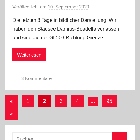
0
Veröffentlicht am
10. September 2020
v
a
2
o
S
0
Die letzten 3 Tage in bildlicher Darstellung: Wir
n
o
/
haben den Stausee Darnius-Boadella verlassen
M
m
2
und sind auf der GI-503 Richtung Grenze
a
m
1
r
e
Weiterlesen
k
r
u
2
s
0
3 Kommentare
2
C
0
o
Beitragsnavigation
Vorherige
«
1
2
3
4
…
95
r
Beiträge
o
Nächste
»
n
Beiträge
a
S
Suchen