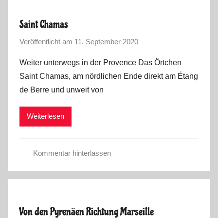
n
t
Saint Chamas
e
Veröffentlicht am
11. September 2020
v
r
o
s
Weiter unterwegs in der Provence Das Örtchen
n
a
Saint Chamas, am nördlichen Ende direkt am Étang
M
i
de Berre und unweit von
a
s
r
o
Weiterlesen
k
n
u
C
s
o
Kommentar hinterlassen
r
C
o
o
n
r
a
o
2
Von den Pyrenäen Richtung Marseille
n