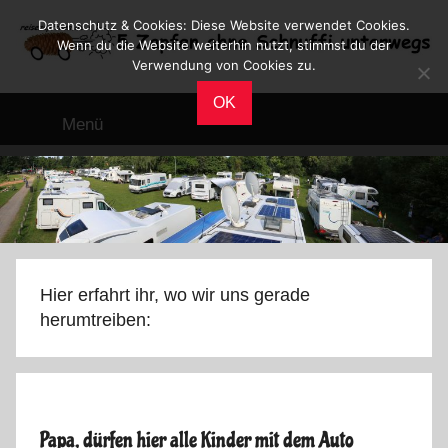
Zum
Datenschutz & Cookies: Diese Website verwendet Cookies.
Inhalt
Wenn du die Website weiterhin nutzt, stimmst du der
Verwendung von Cookies zu.
springen
Reiseblog
Reisen
OK
und
Menü
Leben
im
Wohnmobil
Hier erfahrt ihr, wo wir uns gerade
herumtreiben:
Papa, dürfen hier alle Kinder mit dem Auto