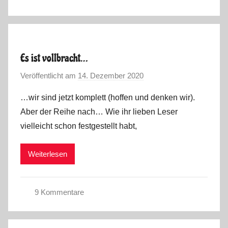
T
a
g
e
Es ist vollbracht…
b
Veröffentlicht am
14. Dezember 2020
v
u
o
c
…wir sind jetzt komplett (hoffen und denken wir).
n
h
Aber der Reihe nach… Wie ihr lieben Leser
M
2
vielleicht schon festgestellt habt,
a
0
r
2
Weiterlesen
k
1
u
s
9 Kommentare
W
i