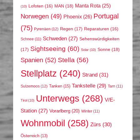
Manta Rota
(25)
MAN
(18)
Lofoten
(16)
(10)
Portugal
Norwegen
(49)
Phoenix
(26)
(75)
Regen
(17)
Reparaturen
(16)
Pyrenäen
(12)
Schweden
(27)
Sehenswürdigkeiten
Schnee
(11)
Sightseeing
(60)
(17)
Sonne
(18)
Solar
(10)
Stella
(56)
Spanien
(52)
Stellplatz
(240)
Strand
(31)
Tankstelle
(29)
Tanken
(15)
Sulzemoos
(12)
Tarn
(11)
Unterwegs
(268)
V/E-
Tirol
(10)
Station
(27)
Vorarlberg
(20)
Winter
(11)
Wohnmobil
(258)
Zürs
(30)
Österreich
(13)