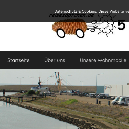
Zum
Datenschutz & Cookies: Diese Website v
Inhalt
springen
Reiseblog
Reisen
und
Startseite
Über uns
Unsere Wohnmobile
Leben
im
Wohnmobil