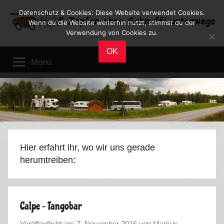
Zum
Datenschutz & Cookies: Diese Website verwendet Cookies.
Inhalt
Wenn du die Website weiterhin nutzt, stimmst du der
Verwendung von Cookies zu.
springen
Reiseblog
Reisen
OK
und
Menü
Leben
im
Wohnmobil
Hier erfahrt ihr, wo wir uns gerade
herumtreiben:
Calpe – Tangobar
Veröffentlicht am
7. November 2016
von
Markus