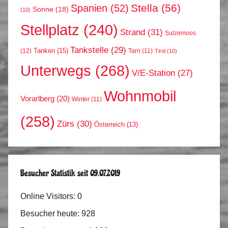
Stella
(56)
Spanien
(52)
Sonne
(18)
(10)
Stellplatz
(240)
Strand
(31)
Sulzemoos
Tankstelle
(29)
Tanken
(15)
(12)
Tarn
(11)
Tirol
(10)
Unterwegs
(268)
V/E-Station
(27)
Wohnmobil
Vorarlberg
(20)
Winter
(11)
(258)
Zürs
(30)
Österreich
(13)
Besucher Statistik seit 09.07.2019
Online Visitors:
0
Besucher heute:
928