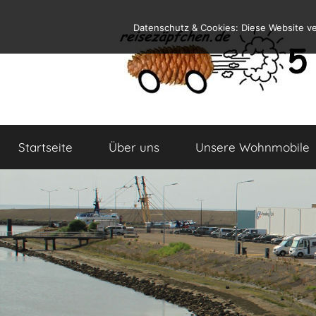
Zum
Datenschutz & Cookies: Diese Website v
Inhalt
springen
Reiseblog
Reisen
und
Startseite
Über uns
Unsere Wohnmobile
Leben
im
Wohnmobil