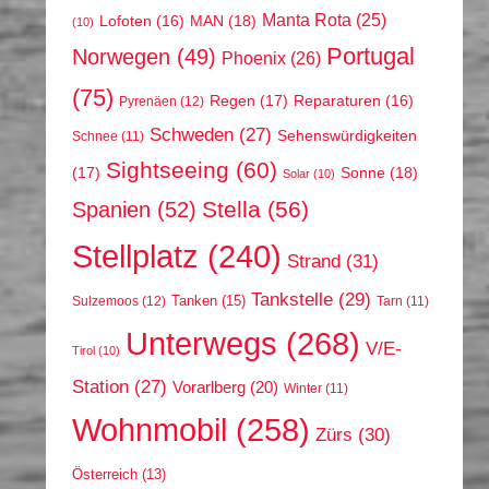
Manta Rota
(25)
MAN
(18)
Lofoten
(16)
(10)
Portugal
Norwegen
(49)
Phoenix
(26)
(75)
Regen
(17)
Reparaturen
(16)
Pyrenäen
(12)
Schweden
(27)
Sehenswürdigkeiten
Schnee
(11)
Sightseeing
(60)
(17)
Sonne
(18)
Solar
(10)
Stella
(56)
Spanien
(52)
Stellplatz
(240)
Strand
(31)
Tankstelle
(29)
Tanken
(15)
Sulzemoos
(12)
Tarn
(11)
Unterwegs
(268)
V/E-
Tirol
(10)
Station
(27)
Vorarlberg
(20)
Winter
(11)
Wohnmobil
(258)
Zürs
(30)
Österreich
(13)