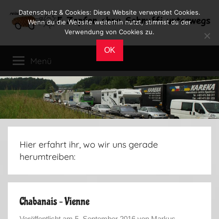
Zum
Datenschutz & Cookies: Diese Website verwendet Cookies.
Inhalt
Wenn du die Website weiterhin nutzt, stimmst du der
Verwendung von Cookies zu.
springen
Reiseblog
Reisen
OK
und
Menü
Leben
im
Wohnmobil
Hier erfahrt ihr, wo wir uns gerade
herumtreiben:
Chabanais – Vienne
Veröffentlicht am
5. September 2016
von
Markus