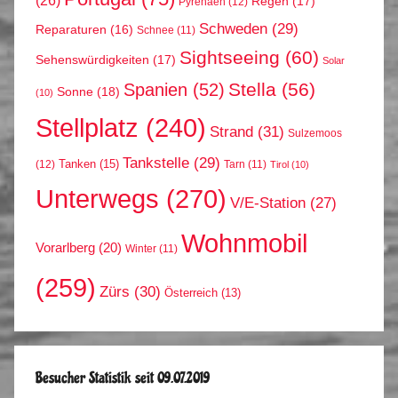
Regen
(17)
Pyrenäen
(12)
Schweden
(29)
Reparaturen
(16)
Schnee
(11)
Sightseeing
(60)
Sehenswürdigkeiten
(17)
Solar
Stella
(56)
Spanien
(52)
Sonne
(18)
(10)
Stellplatz
(240)
Strand
(31)
Sulzemoos
Tankstelle
(29)
Tanken
(15)
(12)
Tarn
(11)
Tirol
(10)
Unterwegs
(270)
V/E-Station
(27)
Wohnmobil
Vorarlberg
(20)
Winter
(11)
(259)
Zürs
(30)
Österreich
(13)
Besucher Statistik seit 09.07.2019