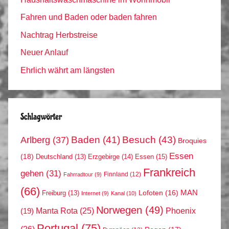
Fahren und Baden oder baden fahren
Nachtrag Herbstreise
Neuer Anlauf
Ehrlich währt am längsten
Schlagwörter
Arlberg
(37)
Baden
(41)
Besuch
(43)
Broquies
Essen
(18)
Erzgebirge
(14)
Essen
(15)
Deutschland
(13)
Frankreich
gehen
(31)
Finnland
(12)
Fahrradtour
(9)
(66)
MAN
Lofoten
(16)
Freiburg
(13)
Internet
(9)
Kanal
(10)
Norwegen
(49)
Phoenix
Manta Rota
(25)
(19)
Portugal
(75)
(26)