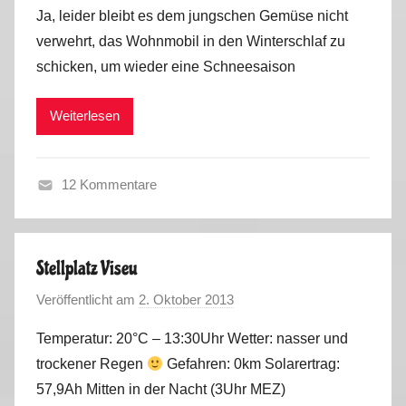
o
Ja, leider bleibt es dem jungschen Gemüse nicht
n
verwehrt, das Wohnmobil in den Winterschlaf zu
M
schicken, um wieder eine Schneesaison
a
r
Weiterlesen
k
u
s
12 Kommentare
H
e
r
Stellplatz Viseu
b
Veröffentlicht am
2. Oktober 2013
v
s
o
t
Temperatur: 20°C – 13:30Uhr Wetter: nasser und
n
2
trockener Regen
Gefahren: 0km Solarertrag:
M
0
57,9Ah Mitten in der Nacht (3Uhr MEZ)
a
1