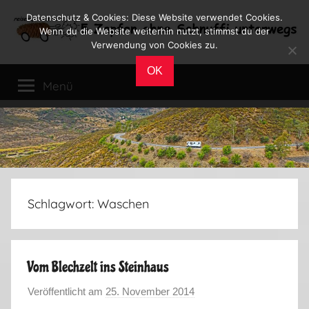
Zum
Datenschutz & Cookies: Diese Website verwendet Cookies.
Inhalt
Wenn du die Website weiterhin nutzt, stimmst du der
Verwendung von Cookies zu.
springen
Reiseblog
Reisen
OK
und
Menü
Leben
im
Wohnmobil
Schlagwort:
Waschen
Vom Blechzelt ins Steinhaus
Veröffentlicht am
25. November 2014
v