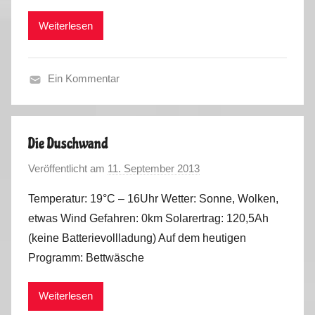
r
4
Weiterlesen
k
u
s
Ein Kommentar
H
e
r
Die Duschwand
b
Veröffentlicht am
11. September 2013
v
s
o
t
Temperatur: 19°C – 16Uhr Wetter: Sonne, Wolken,
n
2
etwas Wind Gefahren: 0km Solarertrag: 120,5Ah
M
0
(keine Batterievollladung) Auf dem heutigen
a
1
Programm: Bettwäsche
r
3
k
Weiterlesen
u
s