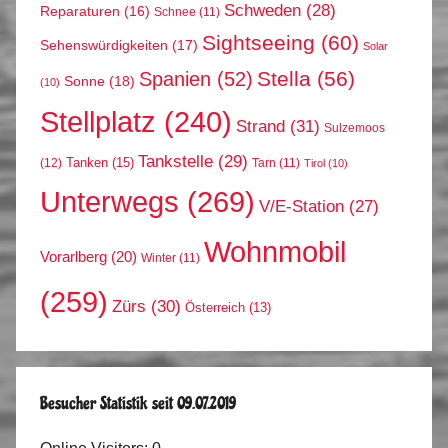
Schweden
(28)
Reparaturen
(16)
Schnee
(11)
Sightseeing
(60)
Sehenswürdigkeiten
(17)
Solar
Stella
(56)
Spanien
(52)
Sonne
(18)
(10)
Stellplatz
(240)
Strand
(31)
Sulzemoos
Tankstelle
(29)
Tanken
(15)
(12)
Tarn
(11)
Tirol
(10)
Unterwegs
(269)
V/E-Station
(27)
Wohnmobil
Vorarlberg
(20)
Winter
(11)
(259)
Zürs
(30)
Österreich
(13)
Besucher Statistik seit 09.07.2019