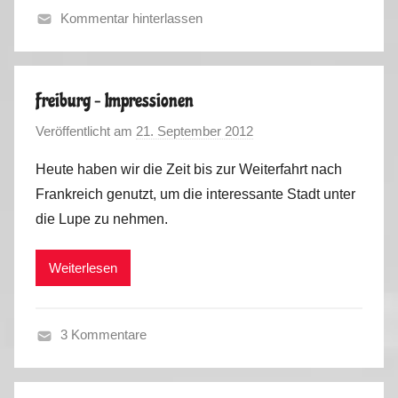
Kommentar hinterlassen
F
r
ü
Freiburg – Impressionen
h
Veröffentlicht am
21. September 2012
v
l
o
i
Heute haben wir die Zeit bis zur Weiterfahrt nach
n
n
Frankreich genutzt, um die interessante Stadt unter
M
g
die Lupe zu nehmen.
a
2
r
0
Weiterlesen
k
1
u
3
s
3 Kommentare
H
e