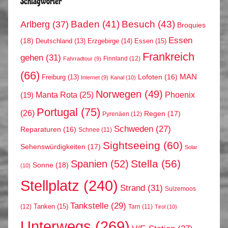
Schlagwörter
Arlberg
(37)
Baden
(41)
Besuch
(43)
Broquies
Essen
(18)
Erzgebirge
(14)
Essen
(15)
Deutschland
(13)
Frankreich
gehen
(31)
Finnland
(12)
Fahrradtour
(9)
(66)
MAN
Lofoten
(16)
Freiburg
(13)
Internet
(9)
Kanal
(10)
Norwegen
(49)
Phoenix
Manta Rota
(25)
(19)
Portugal
(75)
(26)
Regen
(17)
Pyrenäen
(12)
Schweden
(27)
Reparaturen
(16)
Schnee
(11)
Sightseeing
(60)
Sehenswürdigkeiten
(17)
Solar
Stella
(56)
Spanien
(52)
Sonne
(18)
(10)
Stellplatz
(240)
Strand
(31)
Sulzemoos
Tankstelle
(29)
Tanken
(15)
(12)
Tarn
(11)
Tirol
(10)
Unterwegs
(269)