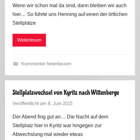
o
Wenn wir schon mal da sind, dann bleiben wir auch
n
hier… So führte uns Henning auf einen der örtlichen
M
Stellplätze
a
r
Weiterlesen
k
u
s
Kommentar hinterlassen
S
o
m
Stellplatzwechsel von Kyritz nach Wittenberge
m
Veröffentlicht am
8. Juni 2015
v
e
o
r
Der Abend fing gut an… Die Nacht auf dem
n
2
Stellplatz hier in Kyritz war hingegen zur
M
0
Abwechslung mal wieder etwas
a
1