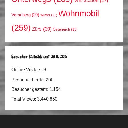
V/E-Station
(27)
Wohnmobil
Vorarlberg
(20)
Winter
(11)
(259)
Zürs
(30)
Österreich
(13)
Besucher Statistik seit 09.07.2019
Online Visitors:
9
Besucher heute:
266
Besucher gestern:
1.154
Total Views:
3.440.850