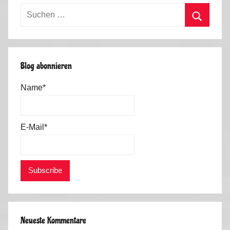
r
Suchen
b
nach:
s
Suchen
t
2
Blog abonnieren
0
1
Name*
2
E-Mail*
Neueste Kommentare