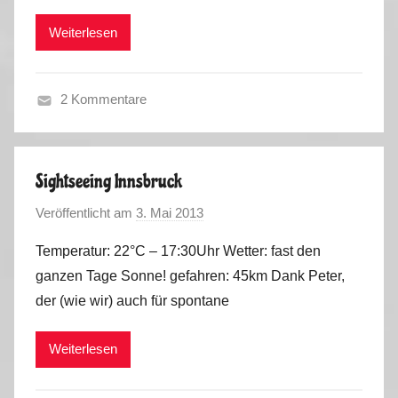
r
5
Weiterlesen
k
u
s
2 Kommentare
S
o
m
Sightseeing Innsbruck
m
Veröffentlicht am
3. Mai 2013
v
e
o
r
Temperatur: 22°C – 17:30Uhr Wetter: fast den
n
2
ganzen Tage Sonne! gefahren: 45km Dank Peter,
M
0
der (wie wir) auch für spontane
a
1
r
5
Weiterlesen
k
u
s