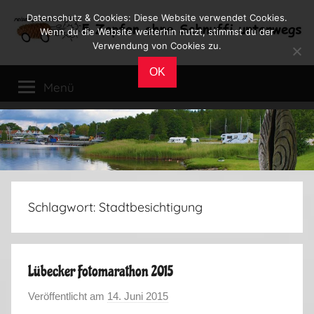
Zum
Datenschutz & Cookies: Diese Website verwendet Cookies.
Inhalt
Wenn du die Website weiterhin nutzt, stimmst du der
Verwendung von Cookies zu.
springen
Reiseblog
Reisen
OK
und
Menü
Leben
im
Wohnmobil
Schlagwort:
Stadtbesichtigung
Lübecker Fotomarathon 2015
Veröffentlicht am
14. Juni 2015
v