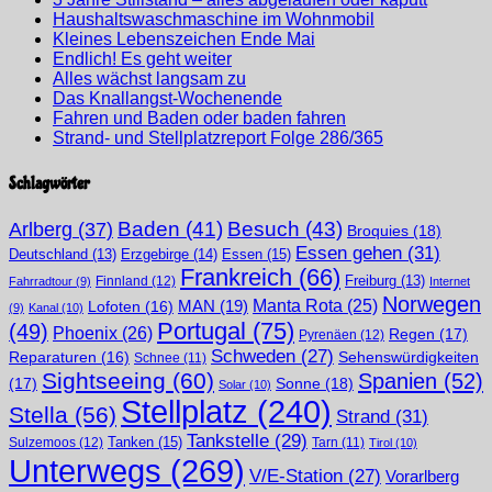
Haushaltswaschmaschine im Wohnmobil
Kleines Lebenszeichen Ende Mai
Endlich! Es geht weiter
Alles wächst langsam zu
Das Knallangst-Wochenende
Fahren und Baden oder baden fahren
Strand- und Stellplatzreport Folge 286/365
Schlagwörter
Arlberg
(37)
Baden
(41)
Besuch
(43)
Broquies
(18)
Essen gehen
(31)
Erzgebirge
(14)
Essen
(15)
Deutschland
(13)
Frankreich
(66)
Finnland
(12)
Freiburg
(13)
Fahrradtour
(9)
Internet
Norwegen
Manta Rota
(25)
MAN
(19)
Lofoten
(16)
(9)
Kanal
(10)
Portugal
(75)
(49)
Phoenix
(26)
Regen
(17)
Pyrenäen
(12)
Schweden
(27)
Sehenswürdigkeiten
Reparaturen
(16)
Schnee
(11)
Sightseeing
(60)
Spanien
(52)
(17)
Sonne
(18)
Solar
(10)
Stellplatz
(240)
Stella
(56)
Strand
(31)
Tankstelle
(29)
Tanken
(15)
Sulzemoos
(12)
Tarn
(11)
Tirol
(10)
Unterwegs
(269)
V/E-Station
(27)
Vorarlberg