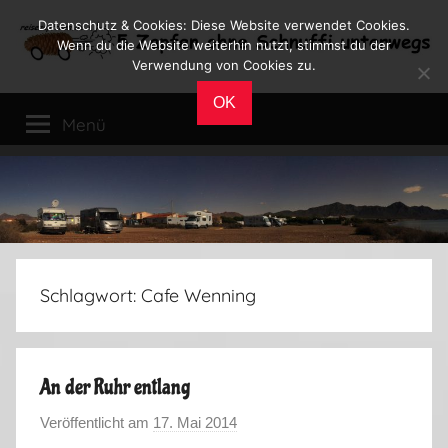
Zum
Datenschutz & Cookies: Diese Website verwendet Cookies.
Inhalt
Wenn du die Website weiterhin nutzt, stimmst du der
Verwendung von Cookies zu.
springen
Reiseblog
Reisen
OK
und
Menü
Leben
im
Wohnmobil
Schlagwort:
Cafe Wenning
An der Ruhr entlang
Veröffentlicht am
17. Mai 2014
v