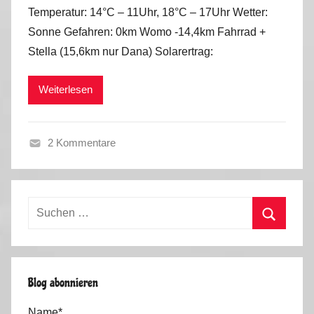
o
Temperatur: 14°C – 11Uhr, 18°C – 17Uhr Wetter:
n
Sonne Gefahren: 0km Womo -14,4km Fahrrad +
M
Stella (15,6km nur Dana) Solarertrag:
a
r
Weiterlesen
k
u
s
2 Kommentare
F
r
ü
Suchen
h
nach:
l
Suchen
i
n
Blog abonnieren
g
2
Name*