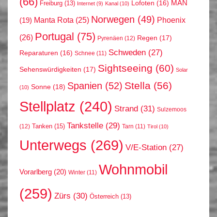
(66)
MAN
Lofoten
(16)
Freiburg
(13)
Internet
(9)
Kanal
(10)
Norwegen
(49)
Phoenix
Manta Rota
(25)
(19)
Portugal
(75)
(26)
Regen
(17)
Pyrenäen
(12)
Schweden
(27)
Reparaturen
(16)
Schnee
(11)
Sightseeing
(60)
Sehenswürdigkeiten
(17)
Solar
Stella
(56)
Spanien
(52)
Sonne
(18)
(10)
Stellplatz
(240)
Strand
(31)
Sulzemoos
Tankstelle
(29)
Tanken
(15)
(12)
Tarn
(11)
Tirol
(10)
Unterwegs
(269)
V/E-Station
(27)
Wohnmobil
Vorarlberg
(20)
Winter
(11)
(259)
Zürs
(30)
Österreich
(13)