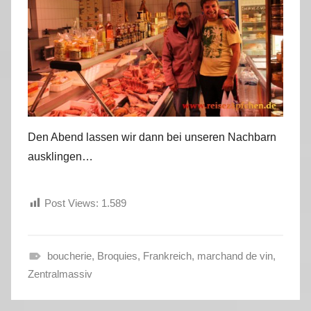
Den Abend lassen wir dann bei unseren Nachbarn
ausklingen…
Post Views:
1.589
boucherie
,
Broquies
,
Frankreich
,
marchand de vin
,
H
Zentralmassiv
e
r