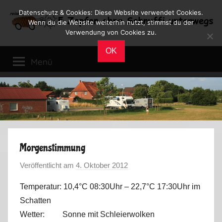
Zum
Datenschutz & Cookies: Diese Website verwendet Cookies.
Inhalt
Wenn du die Website weiterhin nutzt, stimmst du der
Verwendung von Cookies zu.
springen
Reiseblog
Reisen
OK
und
Menü
Leben
im
Wohnmobil
Morgenstimmung
Veröffentlicht am
4. Oktober 2012
v
o
Temperatur: 10,4°C 08:30Uhr – 22,7°C 17:30Uhr im
n
Schatten
M
Wetter: Sonne mit Schleierwolken
a