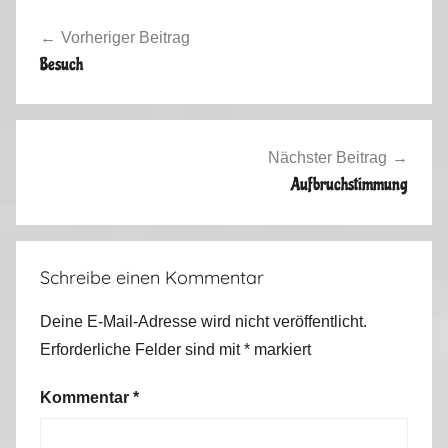
Beitragsnavigation
b
Vorheriger Beitrag
s
Besuch
t
2
0
1
Nächster Beitrag
2
Aufbruchstimmung
Schreibe einen Kommentar
Deine E-Mail-Adresse wird nicht veröffentlicht.
Erforderliche Felder sind mit
*
markiert
Kommentar
*