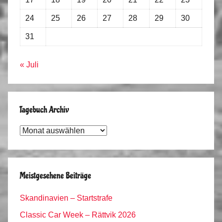
24
25
26
27
28
29
30
31
« Juli
Tagebuch Archiv
Tagebuch
Archiv
Meistgesehene Beiträge
Skandinavien – Startstrafe
Classic Car Week – Rättvik 2026