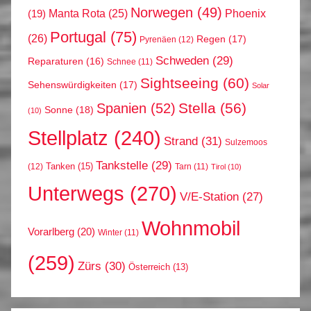
Norwegen
(49)
Phoenix
Manta Rota
(25)
(19)
Portugal
(75)
(26)
Regen
(17)
Pyrenäen
(12)
Schweden
(29)
Reparaturen
(16)
Schnee
(11)
Sightseeing
(60)
Sehenswürdigkeiten
(17)
Solar
Stella
(56)
Spanien
(52)
Sonne
(18)
(10)
Stellplatz
(240)
Strand
(31)
Sulzemoos
Tankstelle
(29)
Tanken
(15)
(12)
Tarn
(11)
Tirol
(10)
Unterwegs
(270)
V/E-Station
(27)
Wohnmobil
Vorarlberg
(20)
Winter
(11)
(259)
Zürs
(30)
Österreich
(13)