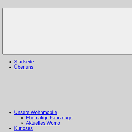
Zum
Inhalt
Reiseblog
Reisen
springen
und
Leben
im
Wohnmobil
Startseite
Über uns
Unsere Wohnmobile
Ehemalige Fahrzeuge
Aktuelles Womo
Kurioses