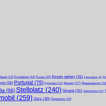
Essen gehen
(31)
Erzgebirge
(14)
Essen
(15)
hland
(13)
Fi
Fahrradtour
(9)
Portugal
(75)
nix
(26)
Regen
(17)
Reparaturen
(1
Pyrenäen
(12)
Stellplatz
(240)
lla
(56)
Strand
(31)
Sulzemoos
(12)
obil
(259)
Zürs
(30)
Österreich
(13)