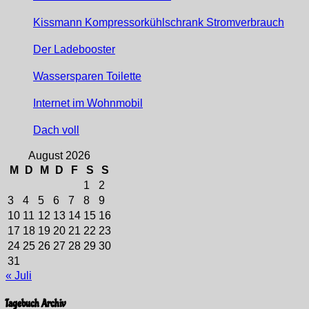
Kissmann Kompressorkühlschrank Stromverbrauch
Der Ladebooster
Wassersparen Toilette
Internet im Wohnmobil
Dach voll
August 2026
M
D
M
D
F
S
S
1
2
3
4
5
6
7
8
9
10
11
12
13
14
15
16
17
18
19
20
21
22
23
24
25
26
27
28
29
30
31
« Juli
Tagebuch Archiv