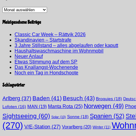
Tagebuch
Archiv
Meistgesehene Beiträge
Classic Car Week – Rättvik 2026
Skandinavien – Startstrafe
3 Jahre Stillstand – alles abgelaufen oder kaputt
Haushaltswaschmaschine im Wohnmobil
Neuer Anlauf
Etwas Stimmung auf dem SP
Das Knallangst-Wochenende
Noch ein Tag in Hondschoote
Schlagwörter
Arlberg
(37)
Baden
(41)
Besuch
(43)
Broquies
(18)
Deutsc
Norwegen
(49)
Phoe
Manta Rota
(25)
MAN
(19)
Lofoten
(16)
Sightseeing
(60)
Ste
Spanien
(52)
Sonne
(18)
Solar
(10)
(270)
Wohnm
V/E-Station
(27)
Vorarlberg
(20)
Winter
(11)