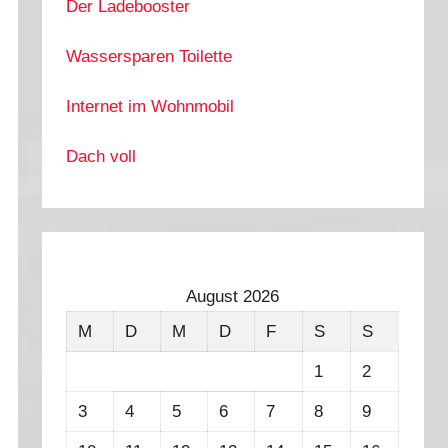
Der Ladebooster
Wassersparen Toilette
Internet im Wohnmobil
Dach voll
August 2026
M
D
M
D
F
S
S
1
2
3
4
5
6
7
8
9