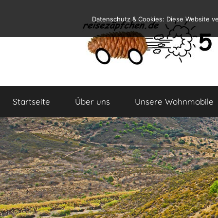
Zum
Datenschutz & Cookies: Diese Website v
Inhalt
springen
Reiseblog
Reisen
und
Startseite
Über uns
Unsere Wohnmobile
Leben
im
Wohnmobil