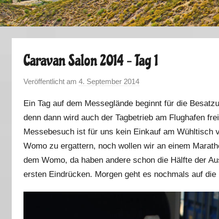
Caravan Salon 2014 – Tag 1
Veröffentlicht am
4. September 2014
v
o
Ein Tag auf dem Messeglände beginnt für die Besatz
n
denn dann wird auch der Tagbetrieb am Flughafen fre
M
Messebesuch ist für uns kein Einkauf am Wühltisch 
a
r
Womo zu ergattern, noch wollen wir an einem Marat
k
dem Womo, da haben andere schon die Hälfte der Auss
u
ersten Eindrücken. Morgen geht es nochmals auf die
s