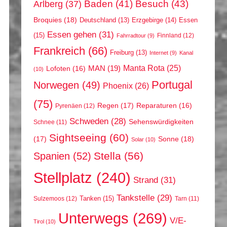
Arlberg
(37)
Baden
(41)
Besuch
(43)
Broquies
(18)
Erzgebirge
(14)
Essen
Deutschland
(13)
Essen gehen
(31)
(15)
Finnland
(12)
Fahrradtour
(9)
Frankreich
(66)
Freiburg
(13)
Internet
(9)
Kanal
Manta Rota
(25)
MAN
(19)
Lofoten
(16)
(10)
Portugal
Norwegen
(49)
Phoenix
(26)
(75)
Regen
(17)
Reparaturen
(16)
Pyrenäen
(12)
Schweden
(28)
Sehenswürdigkeiten
Schnee
(11)
Sightseeing
(60)
(17)
Sonne
(18)
Solar
(10)
Stella
(56)
Spanien
(52)
Stellplatz
(240)
Strand
(31)
Tankstelle
(29)
Tanken
(15)
Sulzemoos
(12)
Tarn
(11)
Unterwegs
(269)
V/E-
Tirol
(10)