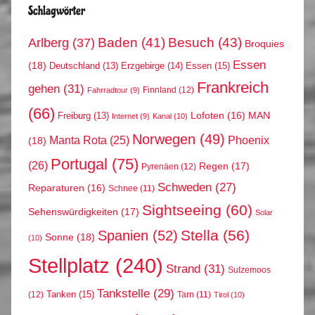
Schlagwörter
Arlberg
(37)
Baden
(41)
Besuch
(43)
Broquies
Essen
(18)
Erzgebirge
(14)
Essen
(15)
Deutschland
(13)
Frankreich
gehen
(31)
Finnland
(12)
Fahrradtour
(9)
(66)
MAN
Lofoten
(16)
Freiburg
(13)
Internet
(9)
Kanal
(10)
Norwegen
(49)
Phoenix
Manta Rota
(25)
(18)
Portugal
(75)
(26)
Regen
(17)
Pyrenäen
(12)
Schweden
(27)
Reparaturen
(16)
Schnee
(11)
Sightseeing
(60)
Sehenswürdigkeiten
(17)
Solar
Stella
(56)
Spanien
(52)
Sonne
(18)
(10)
Stellplatz
(240)
Strand
(31)
Sulzemoos
Tankstelle
(29)
Tanken
(15)
(12)
Tarn
(11)
Tirol
(10)