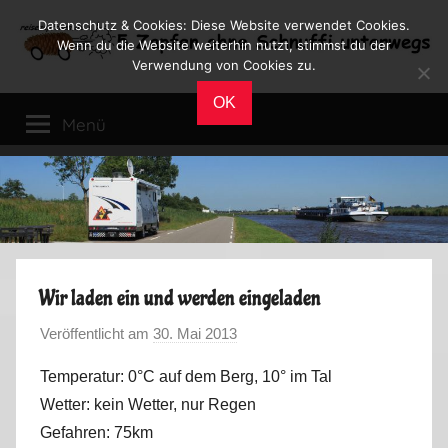
Zum
Datenschutz & Cookies: Diese Website verwendet Cookies.
Inhalt
Wenn du die Website weiterhin nutzt, stimmst du der
Verwendung von Cookies zu.
springen
Reiseblog
Reisen
OK
und
Menü
Leben
im
Wohnmobil
Wir laden ein und werden eingeladen
Veröffentlicht am
30. Mai 2013
v
o
Temperatur: 0°C auf dem Berg, 10° im Tal
n
Wetter: kein Wetter, nur Regen
M
Gefahren: 75km
a