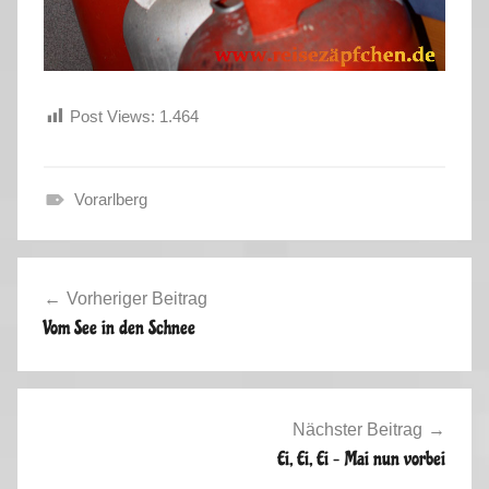
Post Views:
1.464
Vorarlberg
F
r
Beitragsnavigation
ü
Vorheriger Beitrag
h
Vom See in den Schnee
l
i
n
g
Nächster Beitrag
2
Ei, Ei, Ei – Mai nun vorbei
0