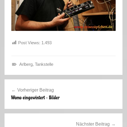
Post Views:
1.493
Arlberg
,
Tankstelle
W
i
Beitragsnavigation
n
Vorheriger Beitrag
t
Womo eingewintert – Bilder
e
r
s
a
Nächster Beitrag