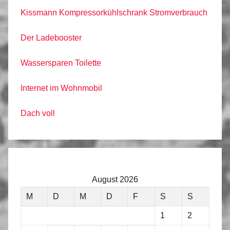
Kissmann Kompressorkühlschrank Stromverbrauch
Der Ladebooster
Wassersparen Toilette
Internet im Wohnmobil
Dach voll
August 2026
M
D
M
D
F
S
S
1
2