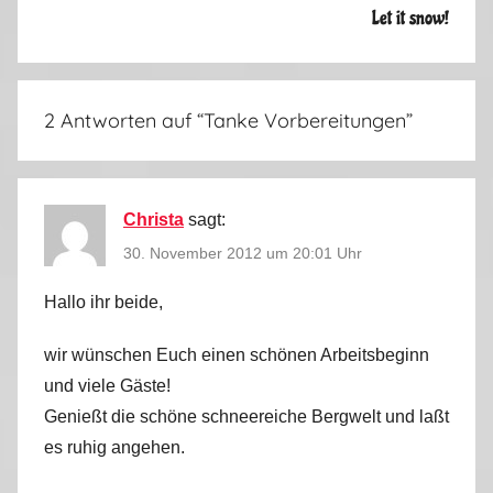
i
Let it snow!
s
o
n
2 Antworten auf “
Tanke Vorbereitungen
”
2
0
1
2
Christa
sagt:
/
30. November 2012 um 20:01 Uhr
2
0
Hallo ihr beide,
1
wir wünschen Euch einen schönen Arbeitsbeginn
3
und viele Gäste!
Genießt die schöne schneereiche Bergwelt und laßt
es ruhig angehen.