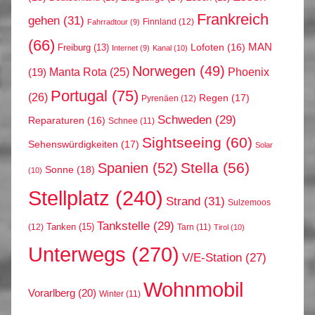
Frankreich
gehen
(31)
Finnland
(12)
Fahrradtour
(9)
(66)
MAN
Lofoten
(16)
Freiburg
(13)
Internet
(9)
Kanal
(10)
Norwegen
(49)
Phoenix
Manta Rota
(25)
(19)
Portugal
(75)
(26)
Regen
(17)
Pyrenäen
(12)
Schweden
(29)
Reparaturen
(16)
Schnee
(11)
Sightseeing
(60)
Sehenswürdigkeiten
(17)
Solar
Stella
(56)
Spanien
(52)
Sonne
(18)
(10)
Stellplatz
(240)
Strand
(31)
Sulzemoos
Tankstelle
(29)
Tanken
(15)
(12)
Tarn
(11)
Tirol
(10)
Unterwegs
(270)
V/E-Station
(27)
Wohnmobil
Vorarlberg
(20)
Winter
(11)