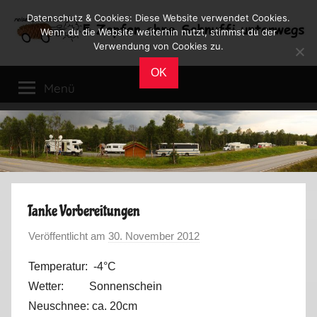
Zum
Datenschutz & Cookies: Diese Website verwendet Cookies.
Inhalt
Wenn du die Website weiterhin nutzt, stimmst du der
Verwendung von Cookies zu.
springen
Reiseblog
Reisen
OK
und
Menü
Leben
im
Wohnmobil
Tanke Vorbereitungen
Veröffentlicht am
30. November 2012
v
o
Temperatur: -4°C
n
Wetter: Sonnenschein
M
Neuschnee: ca. 20cm
a