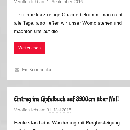
Veröffentlicht am
1. September 2016
v
i
o
n
…so eine kurzfristige Chance bekommt man nicht
n
g
alle Tage, also ließen wir unser Womo stehen und
M
-
machten uns auf die
a
S
r
o
k
Weiterlesen
m
u
m
s
e
Ein Kommentar
r
K
2
u
0
r
1
Eintrag ins Gipfelbuch auf 8900cm über Null
i
9
o
Veröffentlicht am
31. Mai 2015
v
s
o
e
Heute stand eine Wanderung mit Bergbesteigung
n
s