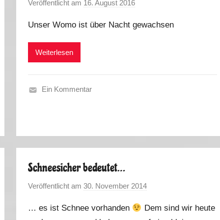
Veröffentlicht am
16. August 2016
v
r
o
t
Unser Womo ist über Nacht gewachsen
n
u
M
g
Weiterlesen
a
a
r
l
k
2
Ein Kommentar
u
0
S
s
1
o
6
m
m
e
Schneesicher bedeutet…
r
2
Veröffentlicht am
30. November 2014
v
0
o
1
… es ist Schnee vorhanden
Dem sind wir heute
n
6