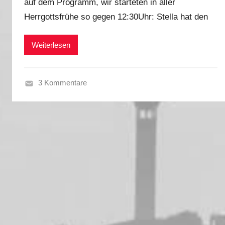
auf dem Programm, wir starteten in aller
M
,
Herrgottsfrühe so gegen 12:30Uhr: Stella hat den
a
S
r
o
k
Weiterlesen
m
u
m
s
e
3 Kommentare
r
F
2
r
0
ü
1
h
6
l
i
n
g
2
0