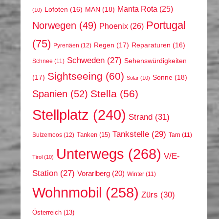
Manta Rota
(25)
MAN
(18)
Lofoten
(16)
(10)
Portugal
Norwegen
(49)
Phoenix
(26)
(75)
Regen
(17)
Reparaturen
(16)
Pyrenäen
(12)
Schweden
(27)
Sehenswürdigkeiten
Schnee
(11)
Sightseeing
(60)
(17)
Sonne
(18)
Solar
(10)
Stella
(56)
Spanien
(52)
Stellplatz
(240)
Strand
(31)
Tankstelle
(29)
Tanken
(15)
Sulzemoos
(12)
Tarn
(11)
Unterwegs
(268)
V/E-
Tirol
(10)
Station
(27)
Vorarlberg
(20)
Winter
(11)
Wohnmobil
(258)
Zürs
(30)
Österreich
(13)