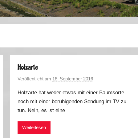
Holzarte
Veröffentlicht am
18. September 2016
v
o
Holzarte hat weder etwas mit einer Baumsorte
n
noch mit einer beruhigenden Sendung im TV zu
M
tun. Nein, es ist eine
a
r
k
Weiterlesen
u