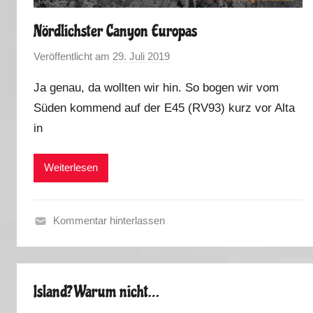
Nördlichster Canyon Europas
Veröffentlicht am
29. Juli 2019
v
o
Ja genau, da wollten wir hin. So bogen wir vom
n
Süden kommend auf der E45 (RV93) kurz vor Alta
M
in
a
r
k
Weiterlesen
u
s
Kommentar hinterlassen
F
r
ü
Island? Warum nicht…
h
l