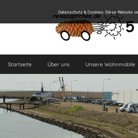
Zum
Datenschutz & Cookies: Diese Website v
Inhalt
springen
Reiseblog
Reisen
und
Startseite
Über uns
Unsere Wohnmobile
Leben
im
Wohnmobil