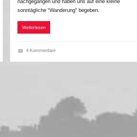
nachgegangen und haben uns auf eine kleine
M
sonntägliche “Wanderung” begeben.
a
r
k
Weiterlesen
u
s
4 Kommentare
W
i
n
t
e
r
s
a
i
s