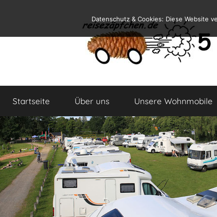
Zum
Datenschutz & Cookies: Diese Website v
Inhalt
springen
Reiseblog
Reisen
und
Startseite
Über uns
Unsere Wohnmobile
Leben
im
Wohnmobil