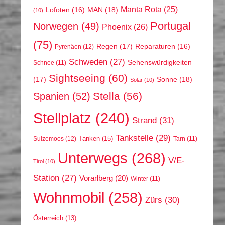
Manta Rota
(25)
MAN
(18)
Lofoten
(16)
(10)
Portugal
Norwegen
(49)
Phoenix
(26)
(75)
Regen
(17)
Reparaturen
(16)
Pyrenäen
(12)
Schweden
(27)
Sehenswürdigkeiten
Schnee
(11)
Sightseeing
(60)
(17)
Sonne
(18)
Solar
(10)
Stella
(56)
Spanien
(52)
Stellplatz
(240)
Strand
(31)
Tankstelle
(29)
Tanken
(15)
Sulzemoos
(12)
Tarn
(11)
Unterwegs
(268)
V/E-
Tirol
(10)
Station
(27)
Vorarlberg
(20)
Winter
(11)
Wohnmobil
(258)
Zürs
(30)
Österreich
(13)