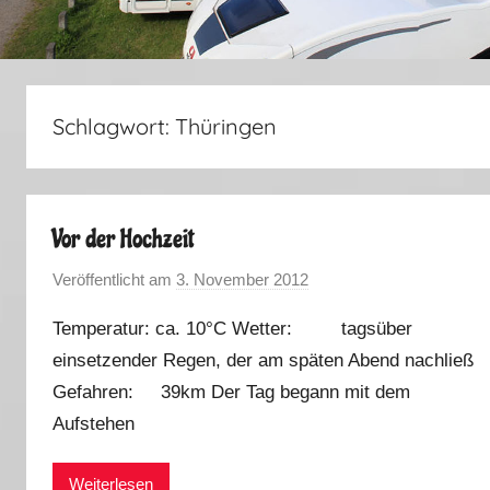
Schlagwort:
Thüringen
Vor der Hochzeit
Veröffentlicht am
3. November 2012
v
o
Temperatur: ca. 10°C Wetter: tagsüber
n
einsetzender Regen, der am späten Abend nachließ
M
Gefahren: 39km Der Tag begann mit dem
a
r
Aufstehen
k
u
Weiterlesen