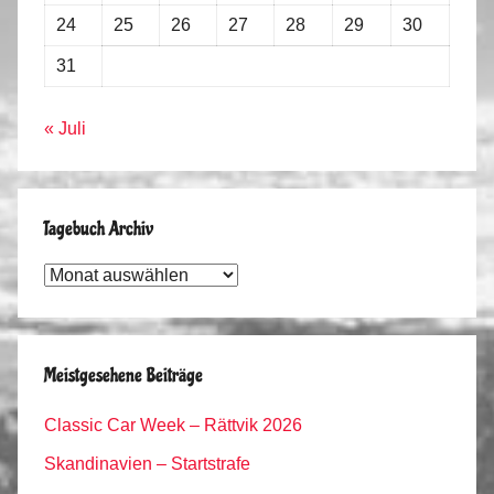
24
25
26
27
28
29
30
31
« Juli
Tagebuch Archiv
Tagebuch
Archiv
Meistgesehene Beiträge
Classic Car Week – Rättvik 2026
Skandinavien – Startstrafe