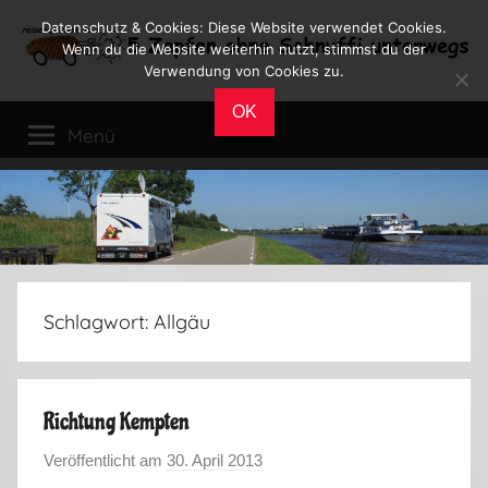
Zum
Datenschutz & Cookies: Diese Website verwendet Cookies.
Inhalt
Wenn du die Website weiterhin nutzt, stimmst du der
Verwendung von Cookies zu.
springen
Reiseblog
Reisen
OK
und
Menü
Leben
im
Wohnmobil
Schlagwort:
Allgäu
Richtung Kempten
Veröffentlicht am
30. April 2013
v