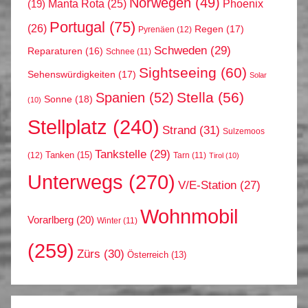
Norwegen
(49)
Phoenix
Manta Rota
(25)
(19)
Portugal
(75)
(26)
Regen
(17)
Pyrenäen
(12)
Schweden
(29)
Reparaturen
(16)
Schnee
(11)
Sightseeing
(60)
Sehenswürdigkeiten
(17)
Solar
Stella
(56)
Spanien
(52)
Sonne
(18)
(10)
Stellplatz
(240)
Strand
(31)
Sulzemoos
Tankstelle
(29)
Tanken
(15)
(12)
Tarn
(11)
Tirol
(10)
Unterwegs
(270)
V/E-Station
(27)
Wohnmobil
Vorarlberg
(20)
Winter
(11)
(259)
Zürs
(30)
Österreich
(13)