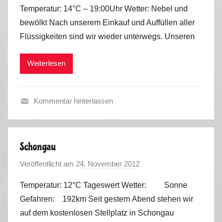
o
Temperatur: 14°C – 19:00Uhr Wetter: Nebel und
n
bewölkt Nach unserem Einkauf und Auffüllen aller
M
Flüssigkeiten sind wir wieder unterwegs. Unseren
a
r
Weiterlesen
k
u
s
Kommentar hinterlassen
F
r
ü
Schongau
h
Veröffentlicht am
24. November 2012
v
l
o
i
Temperatur: 12°C Tageswert Wetter: Sonne
n
n
Gefahren: 192km Seit gestern Abend stehen wir
M
g
auf dem kostenlosen Stellplatz in Schongau
a
2