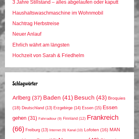
3 Jahre Stillstand – alles abgelaufen oder kaputt
Haushaltswaschmaschine im Wohnmobil
Nachtrag Herbstreise
Neuer Anlauf
Ehrlich währt am längsten
Hochzeit von Sarah & Friedhelm
Schlagwörter
Arlberg
(37)
Baden
(41)
Besuch
(43)
Broquies
Essen
(18)
Erzgebirge
(14)
Essen
(15)
Deutschland
(13)
Frankreich
gehen
(31)
Finnland
(12)
Fahrradtour
(9)
(66)
MAN
Lofoten
(16)
Freiburg
(13)
Internet
(9)
Kanal
(10)