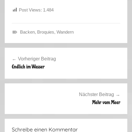
Post Views:
1.484
Backen
,
Broquies
,
Wandern
H
e
Beitragsnavigation
r
Vorheriger Beitrag
b
Endlich im Wasser
s
t
2
0
Nächster Beitrag
1
Mehr vom Meer
3
Schreibe einen Kommentar