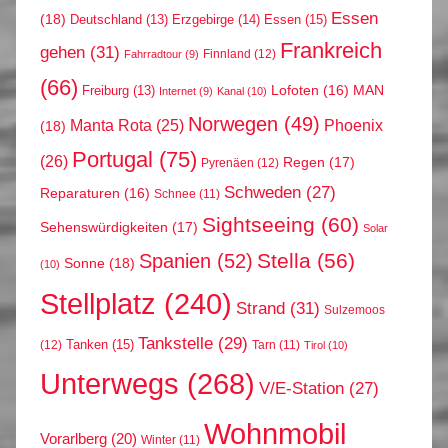
Essen
(18)
Erzgebirge
(14)
Essen
(15)
Deutschland
(13)
Frankreich
gehen
(31)
Finnland
(12)
Fahrradtour
(9)
(66)
MAN
Lofoten
(16)
Freiburg
(13)
Internet
(9)
Kanal
(10)
Norwegen
(49)
Phoenix
Manta Rota
(25)
(18)
Portugal
(75)
(26)
Regen
(17)
Pyrenäen
(12)
Schweden
(27)
Reparaturen
(16)
Schnee
(11)
Sightseeing
(60)
Sehenswürdigkeiten
(17)
Solar
Stella
(56)
Spanien
(52)
Sonne
(18)
(10)
Stellplatz
(240)
Strand
(31)
Sulzemoos
Tankstelle
(29)
Tanken
(15)
(12)
Tarn
(11)
Tirol
(10)
Unterwegs
(268)
V/E-Station
(27)
Wohnmobil
Vorarlberg
(20)
Winter
(11)