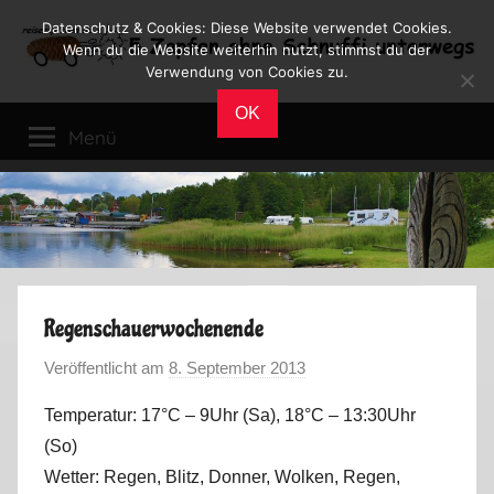
Zum
Datenschutz & Cookies: Diese Website verwendet Cookies.
Inhalt
Wenn du die Website weiterhin nutzt, stimmst du der
Verwendung von Cookies zu.
springen
Reiseblog
Reisen
OK
und
Menü
Leben
im
Wohnmobil
Regenschauerwochenende
Veröffentlicht am
8. September 2013
v
o
Temperatur: 17°C – 9Uhr (Sa), 18°C – 13:30Uhr
n
(So)
M
Wetter: Regen, Blitz, Donner, Wolken, Regen,
a