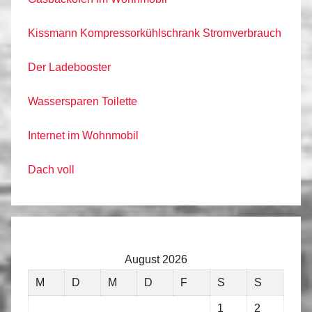
Kissmann Kompressorkühlschrank Stromverbrauch
Der Ladebooster
Wassersparen Toilette
Internet im Wohnmobil
Dach voll
August 2026
M
D
M
D
F
S
S
1
2