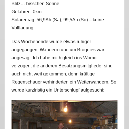
Blitz… bisschen Sonne
r
Gefahren: 0km
k
u
Solarertrag: 56,9Ah (Sa), 99,5Ah (So) – keine
s
Vollladung
Das Wochenende wurde etwas ruhiger
angegangen, Wandern rund um Broquies war
angesagt. Ich habe mich gleich ins Womo
verzogen, die anderen Besatzungsmitglieder sind
auch nicht weit gekommen, denn kräftige
Regenschauer verhinderten ein Weiterwandern. So
wurde kurzfristig ein Unterschlupf aufgesucht: