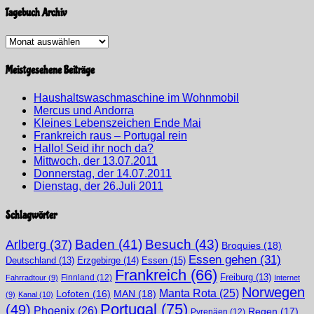
Tagebuch Archiv
Tagebuch
Archiv
Meistgesehene Beiträge
Haushaltswaschmaschine im Wohnmobil
Mercus und Andorra
Kleines Lebenszeichen Ende Mai
Frankreich raus – Portugal rein
Hallo! Seid ihr noch da?
Mittwoch, der 13.07.2011
Donnerstag, der 14.07.2011
Dienstag, der 26.Juli 2011
Schlagwörter
Arlberg
(37)
Baden
(41)
Besuch
(43)
Broquies
(18)
Essen gehen
(31)
Erzgebirge
(14)
Essen
(15)
Deutschland
(13)
Frankreich
(66)
Finnland
(12)
Freiburg
(13)
Fahrradtour
(9)
Internet
Norwegen
Manta Rota
(25)
MAN
(18)
Lofoten
(16)
(9)
Kanal
(10)
Portugal
(75)
(49)
Phoenix
(26)
Regen
(17)
Pyrenäen
(12)