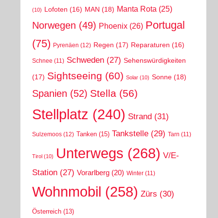
Manta Rota
(25)
MAN
(18)
Lofoten
(16)
(10)
Portugal
Norwegen
(49)
Phoenix
(26)
(75)
Regen
(17)
Reparaturen
(16)
Pyrenäen
(12)
Schweden
(27)
Sehenswürdigkeiten
Schnee
(11)
Sightseeing
(60)
(17)
Sonne
(18)
Solar
(10)
Stella
(56)
Spanien
(52)
Stellplatz
(240)
Strand
(31)
Tankstelle
(29)
Tanken
(15)
Sulzemoos
(12)
Tarn
(11)
Unterwegs
(268)
V/E-
Tirol
(10)
Station
(27)
Vorarlberg
(20)
Winter
(11)
Wohnmobil
(258)
Zürs
(30)
Österreich
(13)