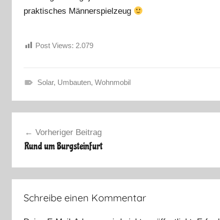
praktisches Männerspielzeug
Post Views:
2.079
Solar
,
Umbauten
,
Wohnmobil
S
o
Beitragsnavigation
m
Vorheriger Beitrag
m
Rund um Burgsteinfurt
e
r
u
r
Schreibe einen Kommentar
l
a