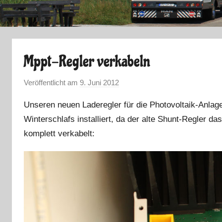
Mppt-Regler verkabeln
Veröffentlicht am
9. Juni 2012
v
o
Unseren neuen Laderegler für die Photovoltaik-Anl
n
Winterschlafs installiert, da der alte Shunt-Regler da
M
komplett verkabelt:
a
r
k
u
s