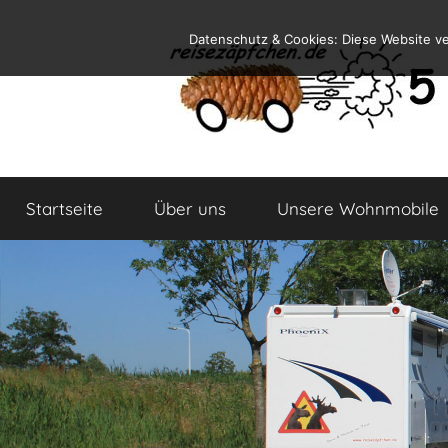
Zum
Datenschutz & Cookies: Diese Website v
Inhalt
springen
Reiseblog
Reisen
und
Startseite
Über uns
Unsere Wohnmobile
Leben
im
Wohnmobil