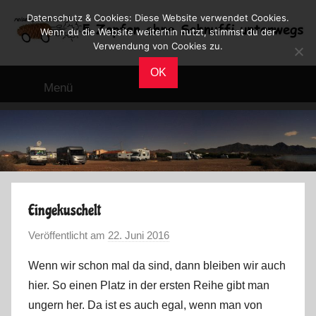
Zum
Datenschutz & Cookies: Diese Website verwendet Cookies.
Inhalt
Wenn du die Website weiterhin nutzt, stimmst du der
Verwendung von Cookies zu.
springen
Reiseblog
Reisen
OK
und
Menü
Leben
im
Wohnmobil
Eingekuschelt
Veröffentlicht am
22. Juni 2016
v
o
Wenn wir schon mal da sind, dann bleiben wir auch
n
hier. So einen Platz in der ersten Reihe gibt man
M
ungern her. Da ist es auch egal, wenn man von
a