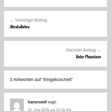
S
o
Beitragsnavigation
m
Vorheriger Beitrag
m
AbrakaBebra
e
r
2
0
Nächster Beitrag
1
Unter Phoenixen
6
2 Antworten auf “
Eingekuschelt
”
hansruedi
sagt:
25. Juni 2016 um 23:20 Uhr