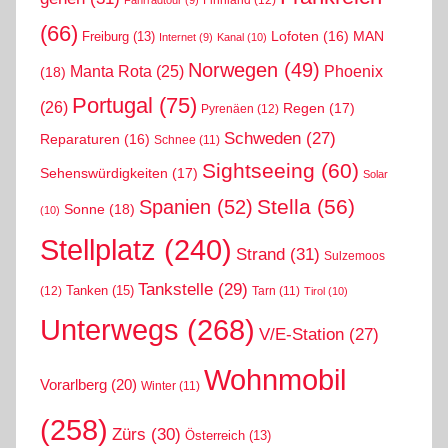
(66)
MAN
Lofoten
(16)
Freiburg
(13)
Internet
(9)
Kanal
(10)
Norwegen
(49)
Phoenix
Manta Rota
(25)
(18)
Portugal
(75)
(26)
Regen
(17)
Pyrenäen
(12)
Schweden
(27)
Reparaturen
(16)
Schnee
(11)
Sightseeing
(60)
Sehenswürdigkeiten
(17)
Solar
Stella
(56)
Spanien
(52)
Sonne
(18)
(10)
Stellplatz
(240)
Strand
(31)
Sulzemoos
Tankstelle
(29)
Tanken
(15)
(12)
Tarn
(11)
Tirol
(10)
Unterwegs
(268)
V/E-Station
(27)
Wohnmobil
Vorarlberg
(20)
Winter
(11)
(258)
Zürs
(30)
Österreich
(13)