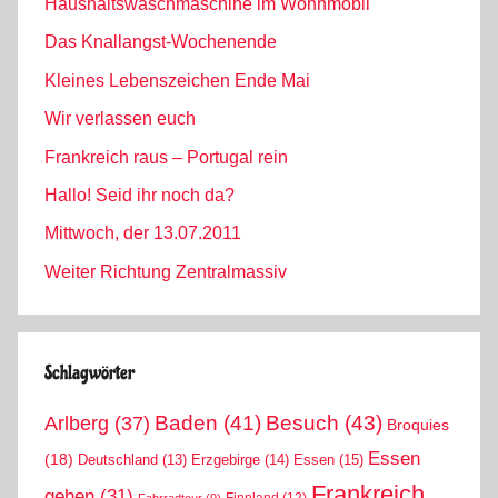
Haushaltswaschmaschine im Wohnmobil
Das Knallangst-Wochenende
Kleines Lebenszeichen Ende Mai
Wir verlassen euch
Frankreich raus – Portugal rein
Hallo! Seid ihr noch da?
Mittwoch, der 13.07.2011
Weiter Richtung Zentralmassiv
Schlagwörter
Arlberg
(37)
Baden
(41)
Besuch
(43)
Broquies
Essen
(18)
Erzgebirge
(14)
Essen
(15)
Deutschland
(13)
Frankreich
gehen
(31)
Finnland
(12)
Fahrradtour
(9)