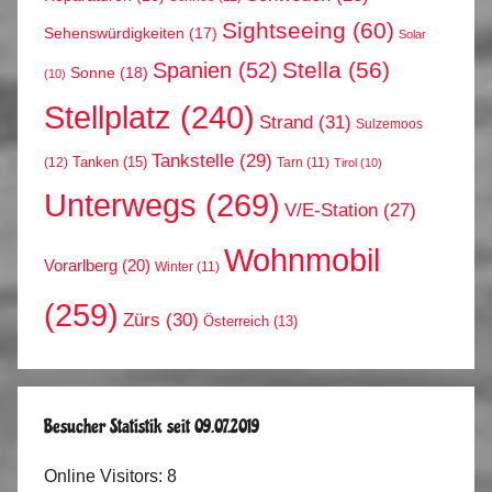
Sightseeing
(60)
Sehenswürdigkeiten
(17)
Solar
Stella
(56)
Spanien
(52)
Sonne
(18)
(10)
Stellplatz
(240)
Strand
(31)
Sulzemoos
Tankstelle
(29)
Tanken
(15)
(12)
Tarn
(11)
Tirol
(10)
Unterwegs
(269)
V/E-Station
(27)
Wohnmobil
Vorarlberg
(20)
Winter
(11)
(259)
Zürs
(30)
Österreich
(13)
Besucher Statistik seit 09.07.2019
Online Visitors:
8