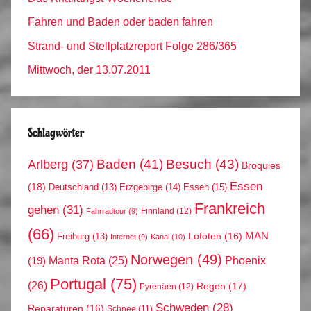
Fahren und Baden oder baden fahren
Strand- und Stellplatzreport Folge 286/365
Mittwoch, der 13.07.2011
Schlagwörter
Arlberg
(37)
Baden
(41)
Besuch
(43)
Broquies
Essen
(18)
Erzgebirge
(14)
Essen
(15)
Deutschland
(13)
Frankreich
gehen
(31)
Finnland
(12)
Fahrradtour
(9)
(66)
MAN
Lofoten
(16)
Freiburg
(13)
Internet
(9)
Kanal
(10)
Norwegen
(49)
Phoenix
Manta Rota
(25)
(19)
Portugal
(75)
(26)
Regen
(17)
Pyrenäen
(12)
Schweden
(28)
Reparaturen
(16)
Schnee
(11)