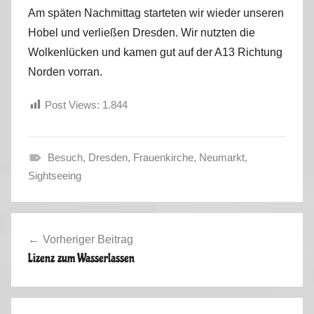
Am späten Nachmittag starteten wir wieder unseren
Hobel und verließen Dresden. Wir nutzten die
Wolkenlücken und kamen gut auf der A13 Richtung
Norden vorran.
Post Views:
1.844
Besuch
,
Dresden
,
Frauenkirche
,
Neumarkt
,
S
Sightseeing
o
m
Beitragsnavigation
m
Vorheriger Beitrag
e
Lizenz zum Wasserlassen
r
2
0