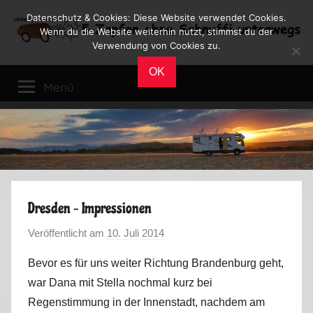
Zum
Datenschutz & Cookies: Diese Website verwendet Cookies.
Inhalt
Wenn du die Website weiterhin nutzt, stimmst du der
Verwendung von Cookies zu.
springen
Reiseblog
Reisen
OK
und
Menü
Leben
im
Wohnmobil
Dresden – Impressionen
Veröffentlicht am
10. Juli 2014
v
o
Bevor es für uns weiter Richtung Brandenburg geht,
n
war Dana mit Stella nochmal kurz bei
M
Regenstimmung in der Innenstadt, nachdem am
a