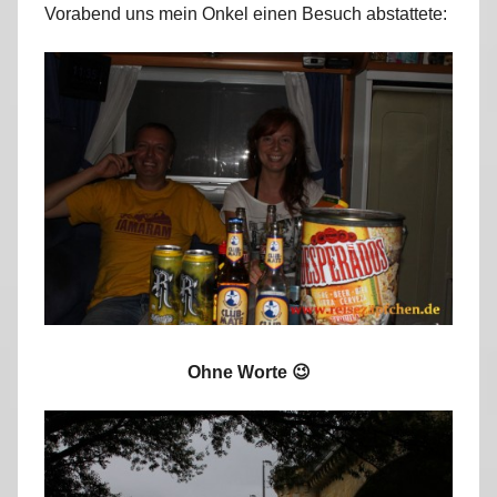
Vorabend uns mein Onkel einen Besuch abstattete:
r
k
u
s
Ohne Worte 😉