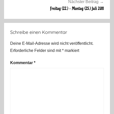
n
Nächster Beitrag
a
Freitag (22.) – Montag (25.) Juli 2011
v
i
e
Schreibe einen Kommentar
n
S
Deine E-Mail-Adresse wird nicht veröffentlicht.
o
Erforderliche Felder sind mit
*
markiert
m
m
Kommentar
*
e
r
2
0
1
1