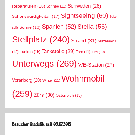
Schweden
(28)
Reparaturen
(16)
Schnee
(11)
Sightseeing
(60)
Sehenswürdigkeiten
(17)
Solar
Stella
(56)
Spanien
(52)
Sonne
(18)
(10)
Stellplatz
(240)
Strand
(31)
Sulzemoos
Tankstelle
(29)
Tanken
(15)
(12)
Tarn
(11)
Tirol
(10)
Unterwegs
(269)
V/E-Station
(27)
Wohnmobil
Vorarlberg
(20)
Winter
(11)
(259)
Zürs
(30)
Österreich
(13)
Besucher Statistik seit 09.07.2019