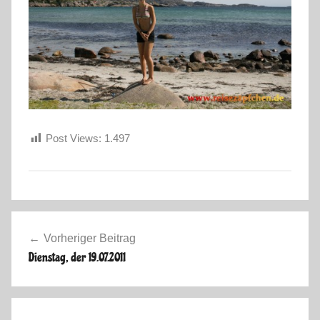
Post Views:
1.497
S
Beitragsnavigation
k
Vorheriger Beitrag
a
Dienstag, der 19.07.2011
n
d
i