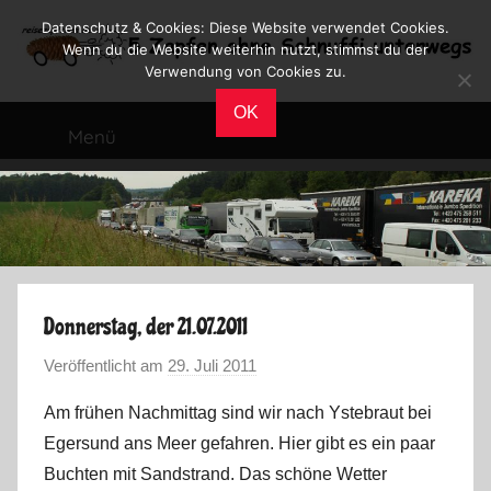
Zum
Datenschutz & Cookies: Diese Website verwendet Cookies.
Inhalt
Wenn du die Website weiterhin nutzt, stimmst du der
Verwendung von Cookies zu.
springen
Reiseblog
Reisen
OK
und
Menü
Leben
im
Wohnmobil
Donnerstag, der 21.07.2011
Veröffentlicht am
29. Juli 2011
v
o
Am frühen Nachmittag sind wir nach Ystebraut bei
n
Egersund ans Meer gefahren. Hier gibt es ein paar
M
Buchten mit Sandstrand. Das schöne Wetter
a