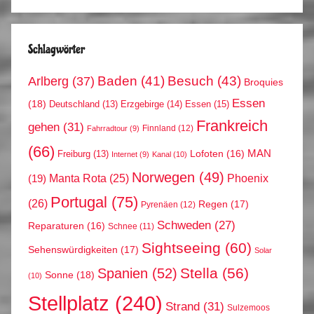
Schlagwörter
Arlberg
(37)
Baden
(41)
Besuch
(43)
Broquies
Essen
(18)
Erzgebirge
(14)
Essen
(15)
Deutschland
(13)
Frankreich
gehen
(31)
Finnland
(12)
Fahrradtour
(9)
(66)
MAN
Lofoten
(16)
Freiburg
(13)
Internet
(9)
Kanal
(10)
Norwegen
(49)
Phoenix
Manta Rota
(25)
(19)
Portugal
(75)
(26)
Regen
(17)
Pyrenäen
(12)
Schweden
(27)
Reparaturen
(16)
Schnee
(11)
Sightseeing
(60)
Sehenswürdigkeiten
(17)
Solar
Stella
(56)
Spanien
(52)
Sonne
(18)
(10)
Stellplatz
(240)
Strand
(31)
Sulzemoos