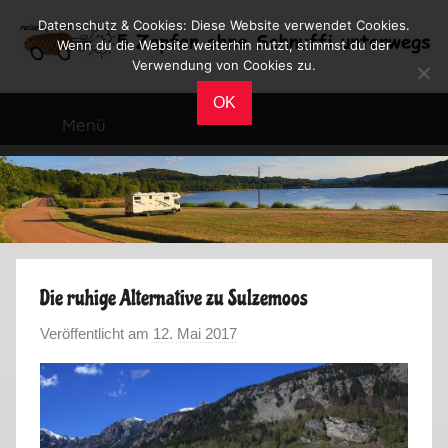
Zum
Datenschutz & Cookies: Diese Website verwendet Cookies.
Inhalt
Wenn du die Website weiterhin nutzt, stimmst du der
Verwendung von Cookies zu.
springen
Reiseblog
Reisen
OK
und
Menü
Leben
im
Wohnmobil
Die ruhige Alternative zu Sulzemoos
Veröffentlicht am
12. Mai 2017
v
o
n
M
a