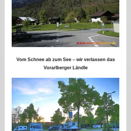
r
k
u
s
Vom Schnee ab zum See – wir verlassen das
Vorarlberger Ländle