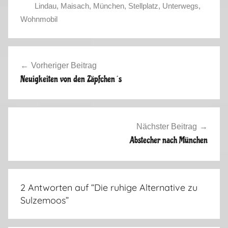
Lindau
,
Maisach
,
München
,
Stellplatz
,
Unterwegs
,
F
Wohnmobil
r
ü
Beitragsnavigation
h
Vorheriger Beitrag
l
Neuigkeiten von den Zäpfchen´s
i
n
g
2
Nächster Beitrag
0
Abstecher nach München
1
7
2 Antworten auf “
Die ruhige Alternative zu
Sulzemoos
”