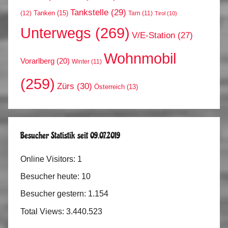
Tankstelle
(29)
Tanken
(15)
(12)
Tarn
(11)
Tirol
(10)
Unterwegs
(269)
V/E-Station
(27)
Wohnmobil
Vorarlberg
(20)
Winter
(11)
(259)
Zürs
(30)
Österreich
(13)
Besucher Statistik seit 09.07.2019
Online Visitors:
1
Besucher heute:
10
Besucher gestern:
1.154
Total Views:
3.440.523