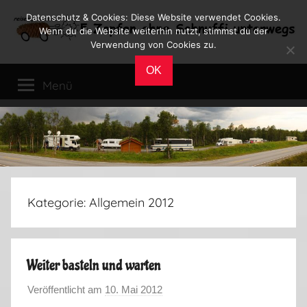
Zum
Datenschutz & Cookies: Diese Website verwendet Cookies.
Inhalt
Wenn du die Website weiterhin nutzt, stimmst du der
Verwendung von Cookies zu.
springen
Reiseblog
Reisen
OK
und
Menü
Leben
im
Wohnmobil
Kategorie:
Allgemein 2012
Weiter basteln und warten
Veröffentlicht am
10. Mai 2012
v