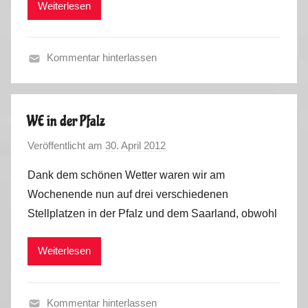
Weiterlesen
k
0
u
1
s
2
Kommentar hinterlassen
A
l
l
WE in der Pfalz
g
Veröffentlicht am
30. April 2012
v
e
o
m
Dank dem schönen Wetter waren wir am
n
e
Wochenende nun auf drei verschiedenen
M
i
Stellplatzen in der Pfalz und dem Saarland, obwohl
a
n
r
2
Weiterlesen
k
0
u
1
s
2
Kommentar hinterlassen