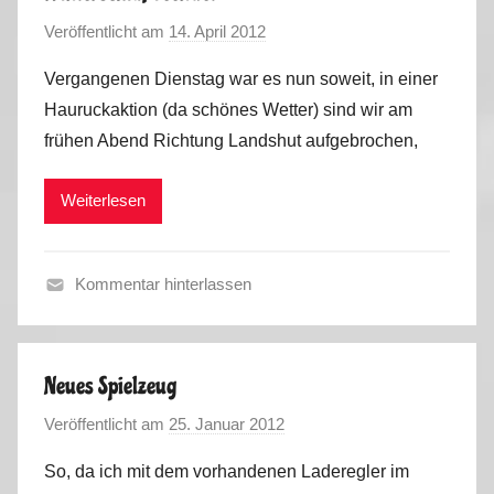
g
Veröffentlicht am
14. April 2012
v
e
o
m
Vergangenen Dienstag war es nun soweit, in einer
n
e
Hauruckaktion (da schönes Wetter) sind wir am
M
i
frühen Abend Richtung Landshut aufgebrochen,
a
n
r
2
Weiterlesen
k
0
u
1
s
2
Kommentar hinterlassen
A
l
l
Neues Spielzeug
g
Veröffentlicht am
25. Januar 2012
v
e
o
m
So, da ich mit dem vorhandenen Laderegler im
n
e