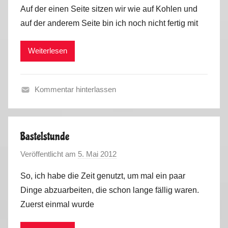
o
Auf der einen Seite sitzen wir wie auf Kohlen und
n
auf der anderem Seite bin ich noch nicht fertig mit
M
a
Weiterlesen
r
k
u
Kommentar hinterlassen
s
A
l
l
Bastelstunde
g
Veröffentlicht am
5. Mai 2012
v
e
o
m
So, ich habe die Zeit genutzt, um mal ein paar
n
e
Dinge abzuarbeiten, die schon lange fällig waren.
M
i
Zuerst einmal wurde
a
n
r
2