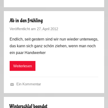
A
l
l
Ab in den Frühling
g
Veröffentlicht am
27. April 2012
v
e
o
m
Endlich, seit gestern sind wir nun wieder unterwegs,
n
e
das kann sich ganz schön ziehen, wenn man noch
M
i
ein paar Handwerker
a
n
r
2
Weiterlesen
k
0
u
1
s
2
Ein Kommentar
A
l
l
Winterschlaf beendet