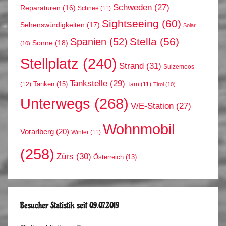
Schweden
(27)
Reparaturen
(16)
Schnee
(11)
Sightseeing
(60)
Sehenswürdigkeiten
(17)
Solar
Stella
(56)
Spanien
(52)
Sonne
(18)
(10)
Stellplatz
(240)
Strand
(31)
Sulzemoos
Tankstelle
(29)
Tanken
(15)
(12)
Tarn
(11)
Tirol
(10)
Unterwegs
(268)
V/E-Station
(27)
Wohnmobil
Vorarlberg
(20)
Winter
(11)
(258)
Zürs
(30)
Österreich
(13)
Besucher Statistik seit 09.07.2019