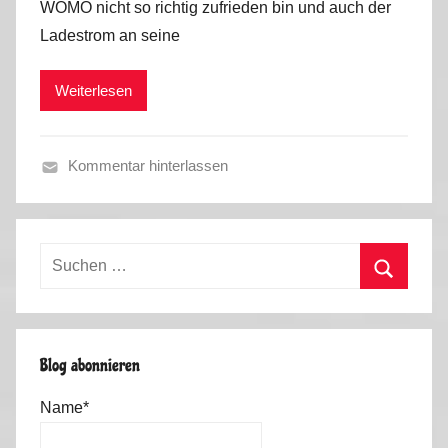
WOMO nicht so richtig zufrieden bin und auch der
M
i
Ladestrom an seine
a
n
r
2
Weiterlesen
k
0
u
1
s
2
Kommentar hinterlassen
A
l
l
Suchen
g
nach:
e
Suchen
m
e
Blog abonnieren
i
n
Name*
2