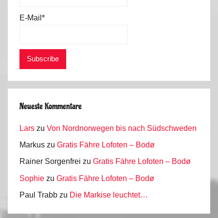
0
1
E-Mail*
2
,
T
e
c
h
n
Neueste Kommentare
i
Lars
zu
Von Nordnorwegen bis nach Südschweden
k
Markus
zu
Gratis Fähre Lofoten – Bodø
Rainer Sorgenfrei
zu
Gratis Fähre Lofoten – Bodø
Sophie
zu
Gratis Fähre Lofoten – Bodø
Paul Trabb
zu
Die Markise leuchtet…