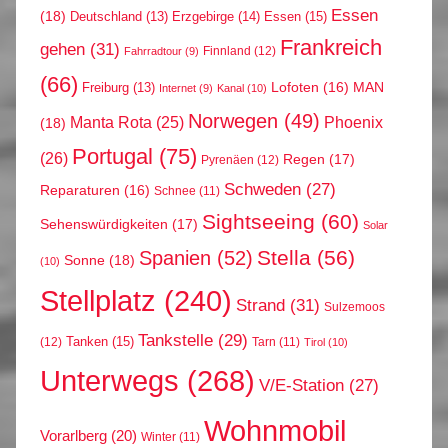
Essen
(18)
Erzgebirge
(14)
Essen
(15)
Deutschland
(13)
Frankreich
gehen
(31)
Finnland
(12)
Fahrradtour
(9)
(66)
MAN
Lofoten
(16)
Freiburg
(13)
Internet
(9)
Kanal
(10)
Norwegen
(49)
Phoenix
Manta Rota
(25)
(18)
Portugal
(75)
(26)
Regen
(17)
Pyrenäen
(12)
Schweden
(27)
Reparaturen
(16)
Schnee
(11)
Sightseeing
(60)
Sehenswürdigkeiten
(17)
Solar
Stella
(56)
Spanien
(52)
Sonne
(18)
(10)
Stellplatz
(240)
Strand
(31)
Sulzemoos
Tankstelle
(29)
Tanken
(15)
(12)
Tarn
(11)
Tirol
(10)
Unterwegs
(268)
V/E-Station
(27)
Wohnmobil
Vorarlberg
(20)
Winter
(11)