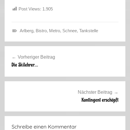
Post Views:
1.905
Arlberg
,
Bistro
,
Metro
,
Schnee
,
Tankstelle
W
i
Beitragsnavigation
n
Vorheriger Beitrag
t
Die Skilehrer…
e
r
s
a
Nächster Beitrag
i
Kontingent erschöpft
s
o
n
Schreibe einen Kommentar
2