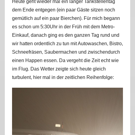
Heute geht wieder mal ein langer Tankstellentag
r
dem Ende entgegen (ein paar Gäste sitzen noch
k
gemütlich auf ein paar Bierchen). Für mich begann
u
es schon um 5:30Uhr in der Früh mit dem Metro-
s
Einkauf, danach ging es den ganzen Tag rund und
wir hatten ordentlich zu tun mit Autowaschen, Bistro,
Schneefräsen, Saubermachen und zwischendurch
einen Happen essen. Da vergeht die Zeit echt wie
im Flug. Das Wetter zeigte sich heute gleich
turbulent, hier mal in der zeitlichen Reihenfolge: