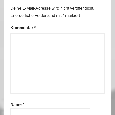
0
Deine E-Mail-Adresse wird nicht veröffentlicht.
1
Erforderliche Felder sind mit
*
markiert
2
/
Kommentar
*
2
0
1
3
Name
*