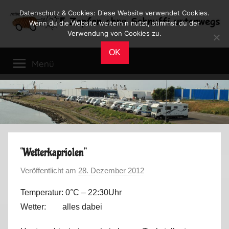
Zum
Datenschutz & Cookies: Diese Website verwendet Cookies.
Inhalt
Wenn du die Website weiterhin nutzt, stimmst du der
Verwendung von Cookies zu.
springen
Reiseblog
Reisen
OK
und
Menü
Leben
im
Wohnmobil
“Wetterkapriolen”
Veröffentlicht am
28. Dezember 2012
v
o
Temperatur: 0°C – 22:30Uhr
n
Wetter: alles dabei
M
a