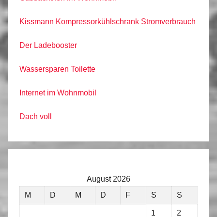
Kissmann Kompressorkühlschrank Stromverbrauch
Der Ladebooster
Wassersparen Toilette
Internet im Wohnmobil
Dach voll
August 2026
M
D
M
D
F
S
S
1
2