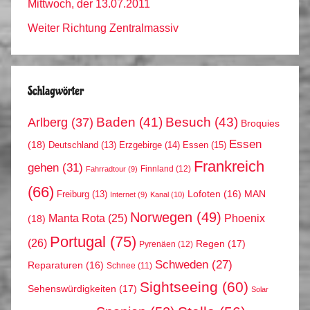
Mittwoch, der 13.07.2011
Weiter Richtung Zentralmassiv
Schlagwörter
Arlberg
(37)
Baden
(41)
Besuch
(43)
Broquies
Essen
(18)
Erzgebirge
(14)
Essen
(15)
Deutschland
(13)
Frankreich
gehen
(31)
Finnland
(12)
Fahrradtour
(9)
(66)
MAN
Lofoten
(16)
Freiburg
(13)
Internet
(9)
Kanal
(10)
Norwegen
(49)
Phoenix
Manta Rota
(25)
(18)
Portugal
(75)
(26)
Regen
(17)
Pyrenäen
(12)
Schweden
(27)
Reparaturen
(16)
Schnee
(11)
Sightseeing
(60)
Sehenswürdigkeiten
(17)
Solar