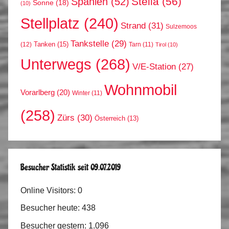
Stella
(56)
Spanien
(52)
Sonne
(18)
(10)
Stellplatz
(240)
Strand
(31)
Sulzemoos
Tankstelle
(29)
Tanken
(15)
(12)
Tarn
(11)
Tirol
(10)
Unterwegs
(268)
V/E-Station
(27)
Wohnmobil
Vorarlberg
(20)
Winter
(11)
(258)
Zürs
(30)
Österreich
(13)
Besucher Statistik seit 09.07.2019
Online Visitors:
0
Besucher heute:
438
Besucher gestern:
1.096