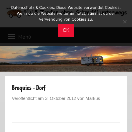
Zum
Datenschutz & Cookies: Diese Website verwendet Cookies.
Inhalt
Wenn du die Website weiterhin nutzt, stimmst du der
Verwendung von Cookies zu.
springen
Reiseblog
Reisen
OK
und
Menü
Leben
im
Wohnmobil
Broquies – Dorf
Veröffentlicht am
3. Oktober 2012
von
Markus