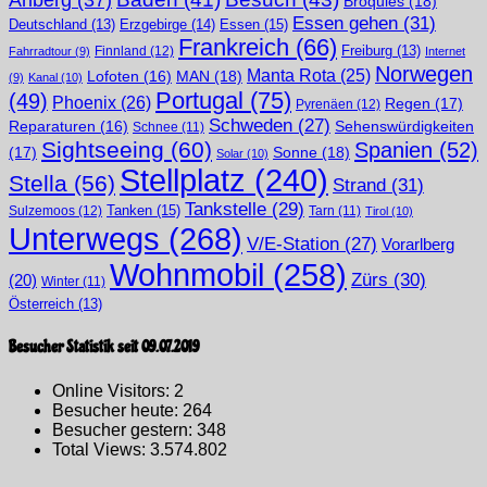
Broquies
(18)
Essen gehen
(31)
Erzgebirge
(14)
Essen
(15)
Deutschland
(13)
Frankreich
(66)
Finnland
(12)
Freiburg
(13)
Fahrradtour
(9)
Internet
Norwegen
Manta Rota
(25)
MAN
(18)
Lofoten
(16)
(9)
Kanal
(10)
Portugal
(75)
(49)
Phoenix
(26)
Regen
(17)
Pyrenäen
(12)
Schweden
(27)
Sehenswürdigkeiten
Reparaturen
(16)
Schnee
(11)
Sightseeing
(60)
Spanien
(52)
(17)
Sonne
(18)
Solar
(10)
Stellplatz
(240)
Stella
(56)
Strand
(31)
Tankstelle
(29)
Tanken
(15)
Sulzemoos
(12)
Tarn
(11)
Tirol
(10)
Unterwegs
(268)
V/E-Station
(27)
Vorarlberg
Wohnmobil
(258)
Zürs
(30)
(20)
Winter
(11)
Österreich
(13)
Besucher Statistik seit 09.07.2019
Online Visitors:
2
Besucher heute:
264
Besucher gestern:
348
Total Views:
3.574.802