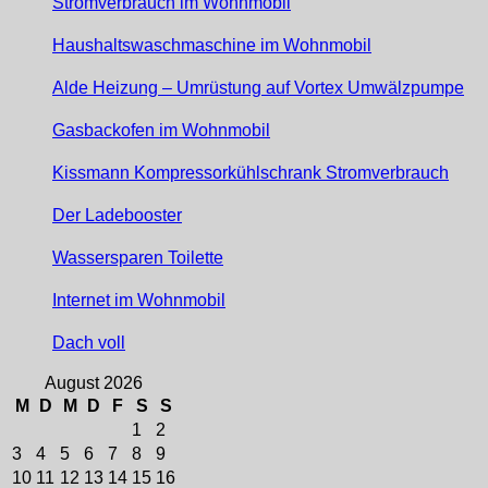
Stromverbrauch im Wohnmobil
Haushaltswaschmaschine im Wohnmobil
Alde Heizung – Umrüstung auf Vortex Umwälzpumpe
Gasbackofen im Wohnmobil
Kissmann Kompressorkühlschrank Stromverbrauch
Der Ladebooster
Wassersparen Toilette
Internet im Wohnmobil
Dach voll
August 2026
M
D
M
D
F
S
S
1
2
3
4
5
6
7
8
9
10
11
12
13
14
15
16