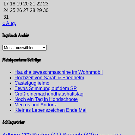
17
18
19
20
21
22
23
24
25
26
27
28
29
30
31
« Aug.
Tagebuch Archiv
Tagebuch
Archiv
Meistgesehene Beiträge
Haushaltswaschmaschine im Wohnmobil
Hochzeit von Sarah & Friedhelm
Castelguglielmo
Etwas Stimmung auf dem SP
Großreinemachundhaushaltstag
Noch ein Tag in Hondschoote
Mercus und Andorra
Kleines Lebenszeichen Ende Mai
Schlagwörter
Arlberg
(37)
Baden
(41)
Besuch
(43)