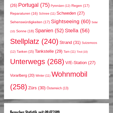
Portugal
(75)
(26)
Regen
(17)
Pyrenäen
(12)
Schweden
(27)
Reparaturen
(16)
Schnee
(11)
Sightseeing
(60)
Sehenswürdigkeiten
(17)
Solar
Stella
(56)
Spanien
(52)
Sonne
(18)
(10)
Stellplatz
(240)
Strand
(31)
Sulzemoos
Tankstelle
(29)
Tanken
(15)
(12)
Tarn
(11)
Tirol
(10)
Unterwegs
(268)
V/E-Station
(27)
Wohnmobil
Vorarlberg
(20)
Winter
(11)
(258)
Zürs
(30)
Österreich
(13)
Besucher Statistik seit 09.07.2019