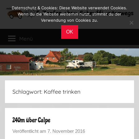
Zum
Datenschutz & Cookies: Diese Website verwendet Cookies.
Inhalt
Wenn du die Website weiterhin nutzt, stimmst du der
Verwendung von Cookies zu.
springen
Reiseblog
Reisen
OK
und
Menü
Leben
im
Wohnmobil
Schlagwort:
Kaffee trinken
240m über Calpe
Veröffentlicht am
7. November 2016
v