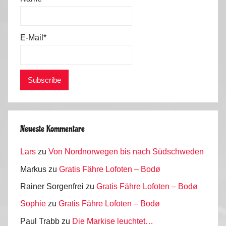
a
i
n
E-Mail*
,
P
o
r
t
u
g
Neueste Kommentare
a
Lars
zu
Von Nordnorwegen bis nach Südschweden
l
2
Markus
zu
Gratis Fähre Lofoten – Bodø
0
Rainer Sorgenfrei
zu
Gratis Fähre Lofoten – Bodø
1
Sophie
zu
Gratis Fähre Lofoten – Bodø
6
Paul Trabb
zu
Die Markise leuchtet…