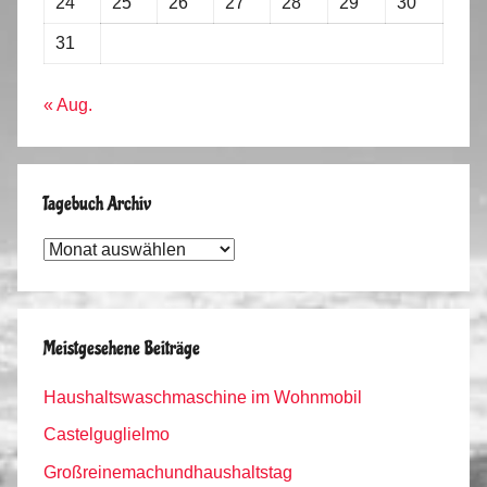
24
25
26
27
28
29
30
31
« Aug.
Tagebuch Archiv
Tagebuch
Archiv
Meistgesehene Beiträge
Haushaltswaschmaschine im Wohnmobil
Castelguglielmo
Großreinemachundhaushaltstag