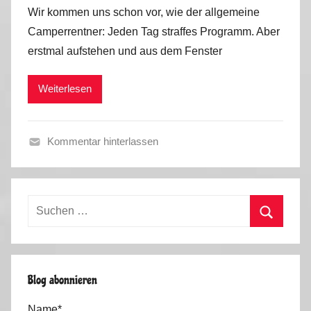
o
Wir kommen uns schon vor, wie der allgemeine
n
Camperrentner: Jeden Tag straffes Programm. Aber
M
erstmal aufstehen und aus dem Fenster
a
r
Weiterlesen
k
u
s
Kommentar hinterlassen
F
r
a
Suchen
n
nach:
c
Suchen
e
,
Blog abonnieren
S
p
Name*