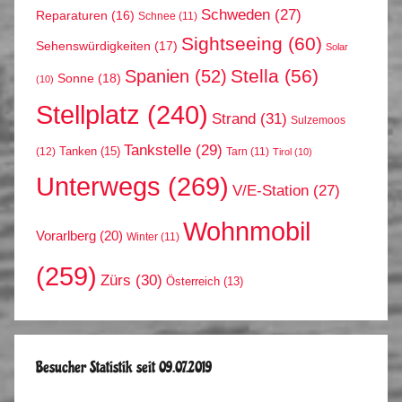
Schweden
(27)
Reparaturen
(16)
Schnee
(11)
Sightseeing
(60)
Sehenswürdigkeiten
(17)
Solar
Stella
(56)
Spanien
(52)
Sonne
(18)
(10)
Stellplatz
(240)
Strand
(31)
Sulzemoos
Tankstelle
(29)
Tanken
(15)
(12)
Tarn
(11)
Tirol
(10)
Unterwegs
(269)
V/E-Station
(27)
Wohnmobil
Vorarlberg
(20)
Winter
(11)
(259)
Zürs
(30)
Österreich
(13)
Besucher Statistik seit 09.07.2019