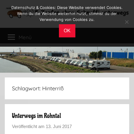
Zum
Datenschutz & Cookies: Diese Website verwendet Cookies.
Inhalt
Wenn du die Website weiterhin nutzt, stimmst du der
Verwendung von Cookies zu.
springen
Reiseblog
Reisen
OK
und
Menü
Leben
im
Wohnmobil
Schlagwort:
Hinterriß
Unterwegs im Rohntal
Veröffentlicht am
13. Juni 2017
v