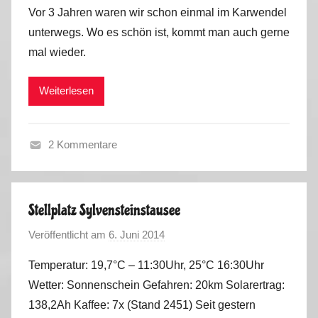
o
Vor 3 Jahren waren wir schon einmal im Karwendel
n
unterwegs. Wo es schön ist, kommt man auch gerne
M
mal wieder.
a
r
Weiterlesen
k
u
s
2 Kommentare
S
o
m
Stellplatz Sylvensteinstausee
m
Veröffentlicht am
6. Juni 2014
v
e
o
r
Temperatur: 19,7°C – 11:30Uhr, 25°C 16:30Uhr
n
2
Wetter: Sonnenschein Gefahren: 20km Solarertrag:
M
0
138,2Ah Kaffee: 7x (Stand 2451) Seit gestern
a
1