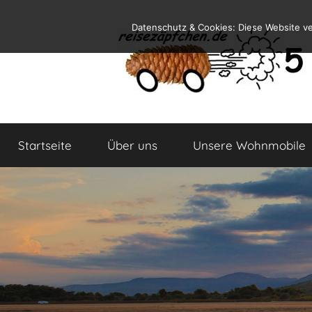
Zum
Datenschutz & Cookies: Diese Website v
Inhalt
springen
Reiseblog
Reisen
und
Startseite
Über uns
Unsere Wohnmobile
Leben
im
Wohnmobil