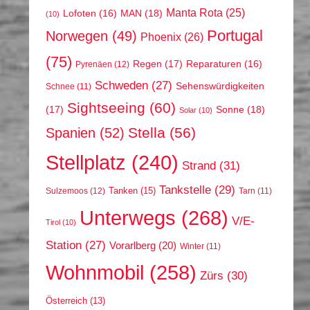
Manta Rota
(25)
MAN
(18)
Lofoten
(16)
(10)
Portugal
Norwegen
(49)
Phoenix
(26)
(75)
Regen
(17)
Reparaturen
(16)
Pyrenäen
(12)
Schweden
(27)
Sehenswürdigkeiten
Schnee
(11)
Sightseeing
(60)
(17)
Sonne
(18)
Solar
(10)
Stella
(56)
Spanien
(52)
Stellplatz
(240)
Strand
(31)
Tankstelle
(29)
Tanken
(15)
Sulzemoos
(12)
Tarn
(11)
Unterwegs
(268)
V/E-
Tirol
(10)
Station
(27)
Vorarlberg
(20)
Winter
(11)
Wohnmobil
(258)
Zürs
(30)
Österreich
(13)