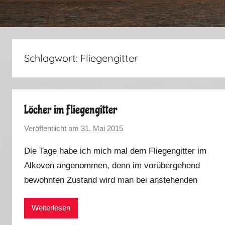
Schlagwort:
Fliegengitter
Löcher im Fliegengitter
Veröffentlicht am
31. Mai 2015
v
o
Die Tage habe ich mich mal dem Fliegengitter im
n
Alkoven angenommen, denn im vorübergehend
M
bewohnten Zustand wird man bei anstehenden
a
r
k
Weiterlesen
u