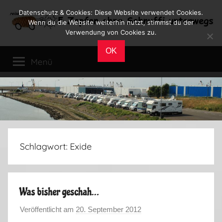
Zum
Datenschutz & Cookies: Diese Website verwendet Cookies.
Inhalt
Wenn du die Website weiterhin nutzt, stimmst du der
Verwendung von Cookies zu.
springen
Reiseblog
Reisen
OK
und
Menü
Leben
im
Wohnmobil
Schlagwort:
Exide
Was bisher geschah…
Veröffentlicht am
20. September 2012
v