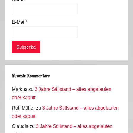
2
,
T
E-Mail*
e
c
h
n
i
k
Neueste Kommentare
Markus
zu
3 Jahre Stillstand – alles abgelaufen
oder kaputt
Rolf Müller
zu
3 Jahre Stillstand – alles abgelaufen
oder kaputt
Claudia
zu
3 Jahre Stillstand – alles abgelaufen