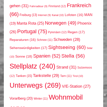
Frankreich
gehen
(31)
Finnland
(12)
Fahrradtour
(9)
(66)
MAN
Lofoten
(16)
Freiburg
(13)
Internet
(9)
Kanal
(10)
Norwegen
(49)
Phoenix
Manta Rota
(25)
(19)
Portugal
(75)
(26)
Regen
(17)
Pyrenäen
(12)
Schweden
(28)
Reparaturen
(16)
Schnee
(11)
Sightseeing
(60)
Sehenswürdigkeiten
(17)
Solar
Stella
(56)
Spanien
(52)
Sonne
(18)
(10)
Stellplatz
(240)
Strand
(31)
Sulzemoos
Tankstelle
(29)
Tanken
(15)
(12)
Tarn
(11)
Tirol
(10)
Unterwegs
(269)
V/E-Station
(27)
Wohnmobil
Vorarlberg
(20)
Winter
(11)