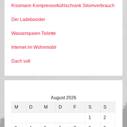
Kissmann Kompressorkühlschrank Stromverbrauch
Der Ladebooster
Wassersparen Toilette
Internet im Wohnmobil
Dach voll
August 2026
M
D
M
D
F
S
S
1
2