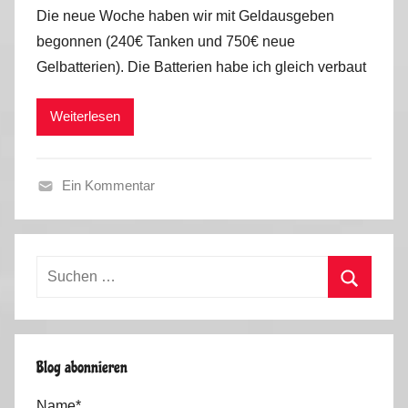
o
Die neue Woche haben wir mit Geldausgeben
n
begonnen (240€ Tanken und 750€ neue
M
Gelbatterien). Die Batterien habe ich gleich verbaut
a
r
Weiterlesen
k
u
s
Ein Kommentar
H
e
r
Suchen
b
nach:
s
Suchen
t
2
Blog abonnieren
0
1
Name*