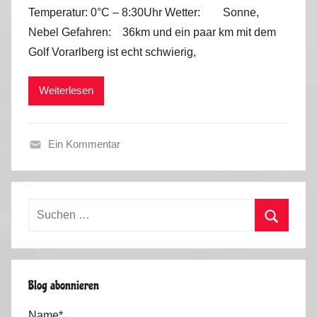
o
Temperatur: 0°C – 8:30Uhr Wetter: Sonne,
n
Nebel Gefahren: 36km und ein paar km mit dem
M
Golf Vorarlberg ist echt schwierig,
a
r
Weiterlesen
k
u
s
Ein Kommentar
H
e
r
Suchen
b
nach:
s
Suchen
t
2
Blog abonnieren
0
1
Name*