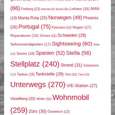
(66)
MAN
Lofoten
(16)
Freiburg
(13)
Internet
(9)
Kanal
(10)
Norwegen
(49)
Phoenix
Manta Rota
(25)
(19)
Portugal
(75)
(26)
Regen
(17)
Pyrenäen
(12)
Schweden
(29)
Reparaturen
(16)
Schnee
(11)
Sightseeing
(60)
Sehenswürdigkeiten
(17)
Solar
Stella
(56)
Spanien
(52)
Sonne
(18)
(10)
Stellplatz
(240)
Strand
(31)
Sulzemoos
Tankstelle
(29)
Tanken
(15)
(12)
Tarn
(11)
Tirol
(10)
Unterwegs
(270)
V/E-Station
(27)
Wohnmobil
Vorarlberg
(20)
Winter
(11)
(259)
Zürs
(30)
Österreich
(13)