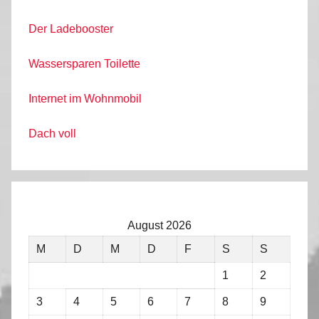
Der Ladebooster
Wassersparen Toilette
Internet im Wohnmobil
Dach voll
August 2026
M
D
M
D
F
S
S
1
2
3
4
5
6
7
8
9