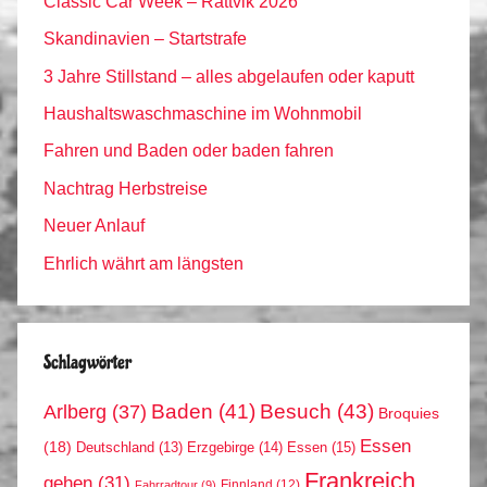
Classic Car Week – Rättvik 2026
Skandinavien – Startstrafe
3 Jahre Stillstand – alles abgelaufen oder kaputt
Haushaltswaschmaschine im Wohnmobil
Fahren und Baden oder baden fahren
Nachtrag Herbstreise
Neuer Anlauf
Ehrlich währt am längsten
Schlagwörter
Arlberg
(37)
Baden
(41)
Besuch
(43)
Broquies
Essen
(18)
Erzgebirge
(14)
Essen
(15)
Deutschland
(13)
Frankreich
gehen
(31)
Finnland
(12)
Fahrradtour
(9)