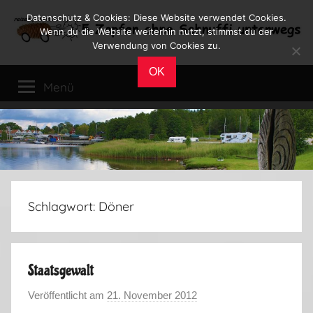
Zum
Datenschutz & Cookies: Diese Website verwendet Cookies.
Inhalt
Wenn du die Website weiterhin nutzt, stimmst du der
Verwendung von Cookies zu.
springen
Reiseblog
Reisen
OK
und
Menü
Leben
im
Wohnmobil
Schlagwort:
Döner
Staatsgewalt
Veröffentlicht am
21. November 2012
v