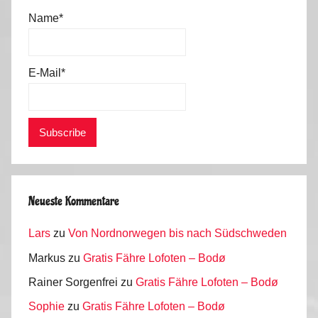
p
Name*
a
i
n
E-Mail*
,
P
o
r
t
u
g
Neueste Kommentare
a
Lars
zu
Von Nordnorwegen bis nach Südschweden
l
2
Markus
zu
Gratis Fähre Lofoten – Bodø
0
Rainer Sorgenfrei
zu
Gratis Fähre Lofoten – Bodø
1
Sophie
zu
Gratis Fähre Lofoten – Bodø
6