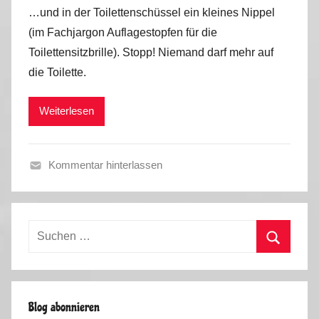
o
…und in der Toilettenschüssel ein kleines Nippel
n
(im Fachjargon Auflagestopfen für die
M
Toilettensitzbrille). Stopp! Niemand darf mehr auf
a
die Toilette.
r
k
Weiterlesen
u
s
Kommentar hinterlassen
F
r
a
Suchen
n
nach:
c
Suchen
e
,
Blog abonnieren
S