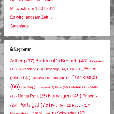
Mittwoch, der 13.07.2011
Es wird langsam Zeit…
Satanlage
Schlagwörter
Arlberg
(37)
Baden
(41)
Besuch
(43)
Broquies
Essen
(18)
Erzgebirge
(14)
Essen
(15)
Deutschland
(13)
Frankreich
gehen
(31)
Finnland
(12)
Fahrradtour
(9)
(66)
MAN
Lofoten
(16)
Freiburg
(13)
Internet
(9)
Kanal
(10)
Norwegen
(49)
Phoenix
Manta Rota
(25)
(18)
Portugal
(75)
(26)
Regen
(17)
Pyrenäen
(12)
Schweden
(27)
Reparaturen
(16)
Schnee
(11)