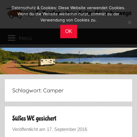
Zum
Datenschutz & Cookies: Diese Website verwendet Cookies.
Inhalt
Wenn du die Website weiterhin nutzt, stimmst du der
Verwendung von Cookies zu.
springen
Reiseblog
Reisen
OK
und
Menü
Leben
im
Wohnmobil
Schlagwort:
Camper
Süßes WE gesichert
Veröffentlicht am
17. September 2016
v