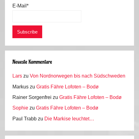
n
E-Mail*
,
P
o
r
t
u
g
Neueste Kommentare
a
Lars
zu
Von Nordnorwegen bis nach Südschweden
l
2
Markus
zu
Gratis Fähre Lofoten – Bodø
0
Rainer Sorgenfrei
zu
Gratis Fähre Lofoten – Bodø
1
Sophie
zu
Gratis Fähre Lofoten – Bodø
6
Paul Trabb
zu
Die Markise leuchtet…