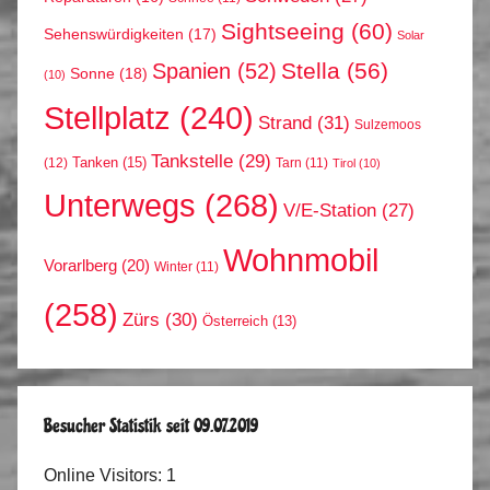
Sightseeing
(60)
Sehenswürdigkeiten
(17)
Solar
Stella
(56)
Spanien
(52)
Sonne
(18)
(10)
Stellplatz
(240)
Strand
(31)
Sulzemoos
Tankstelle
(29)
Tanken
(15)
(12)
Tarn
(11)
Tirol
(10)
Unterwegs
(268)
V/E-Station
(27)
Wohnmobil
Vorarlberg
(20)
Winter
(11)
(258)
Zürs
(30)
Österreich
(13)
Besucher Statistik seit 09.07.2019
Online Visitors:
1