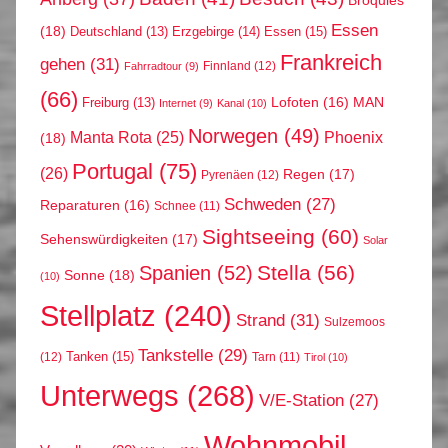
Broquies
Essen
(18)
Erzgebirge
(14)
Essen
(15)
Deutschland
(13)
Frankreich
gehen
(31)
Finnland
(12)
Fahrradtour
(9)
(66)
MAN
Lofoten
(16)
Freiburg
(13)
Internet
(9)
Kanal
(10)
Norwegen
(49)
Phoenix
Manta Rota
(25)
(18)
Portugal
(75)
(26)
Regen
(17)
Pyrenäen
(12)
Schweden
(27)
Reparaturen
(16)
Schnee
(11)
Sightseeing
(60)
Sehenswürdigkeiten
(17)
Solar
Stella
(56)
Spanien
(52)
Sonne
(18)
(10)
Stellplatz
(240)
Strand
(31)
Sulzemoos
Tankstelle
(29)
Tanken
(15)
(12)
Tarn
(11)
Tirol
(10)
Unterwegs
(268)
V/E-Station
(27)
Wohnmobil