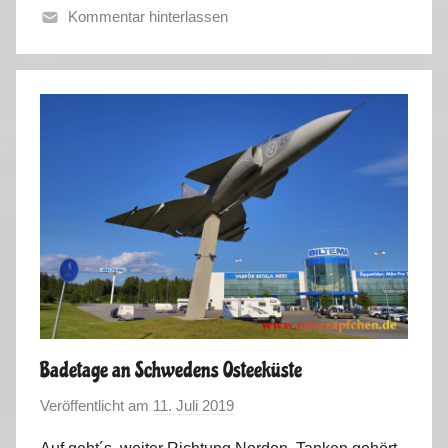
Kommentar hinterlassen
S
o
m
m
e
r
t
o
u
r
2
0
2
Badetage an Schwedens Osteeküste
2
Veröffentlicht am
11. Juli 2019
v
o