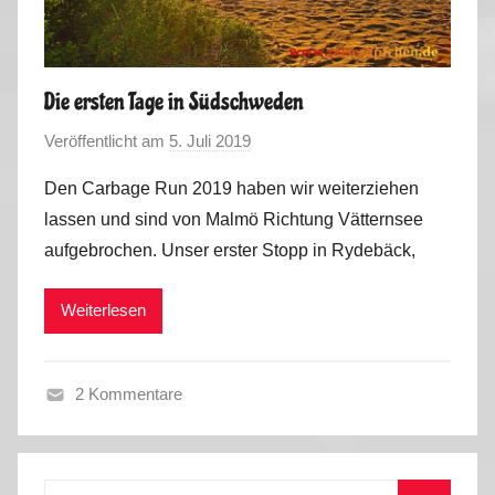
o
m
m
Die ersten Tage in Südschweden
e
Veröffentlicht am
5. Juli 2019
v
r
o
2
Den Carbage Run 2019 haben wir weiterziehen
n
0
lassen und sind von Malmö Richtung Vätternsee
M
1
aufgebrochen. Unser erster Stopp in Rydebäck,
a
9
r
Weiterlesen
k
u
s
2 Kommentare
F
r
ü
Suchen