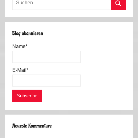
h
nach:
l
Suchen
i
n
Blog abonnieren
g
-
Name*
S
o
m
E-Mail*
m
e
r
2
0
1
9
Neueste Kommentare