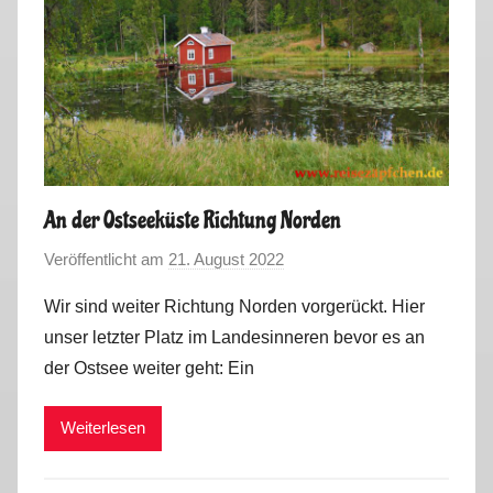
An der Ostseeküste Richtung Norden
Veröffentlicht am
21. August 2022
v
o
Wir sind weiter Richtung Norden vorgerückt. Hier
n
unser letzter Platz im Landesinneren bevor es an
M
der Ostsee weiter geht: Ein
a
r
Weiterlesen
k
u
s