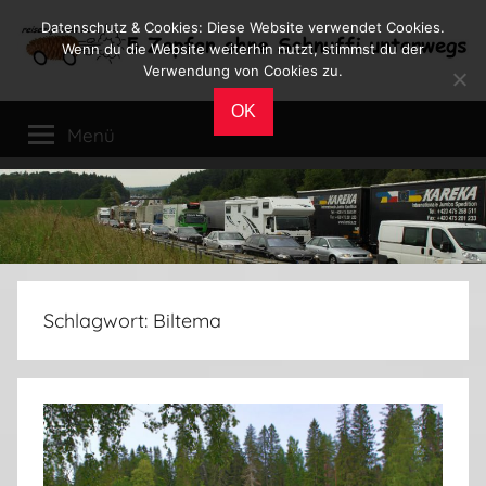
Zum
Datenschutz & Cookies: Diese Website verwendet Cookies.
Inhalt
Wenn du die Website weiterhin nutzt, stimmst du der
Verwendung von Cookies zu.
springen
Reiseblog
Reisen
OK
und
Menü
Leben
im
Wohnmobil
Schlagwort:
Biltema