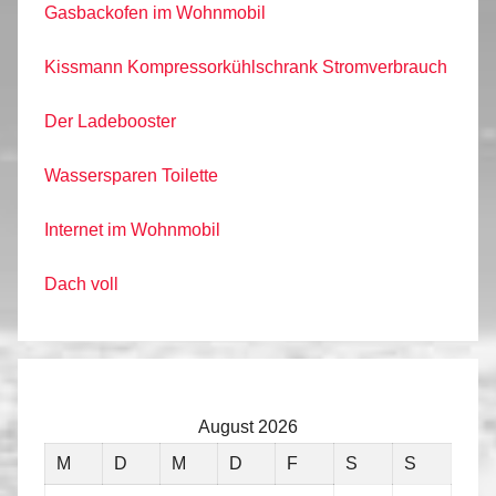
Gasbackofen im Wohnmobil
Kissmann Kompressorkühlschrank Stromverbrauch
Der Ladebooster
Wassersparen Toilette
Internet im Wohnmobil
Dach voll
August 2026
M
D
M
D
F
S
S