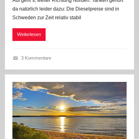
Auf geht´s, weiter Richtung Norden. Tanken gehört
n
da natürlich leider dazu: Die Dieselpreise sind in
M
Schweden zur Zeit relativ stabil
a
r
Weiterlesen
k
u
s
3 Kommentare
F
r
ü
h
l
i
n
g
-
S