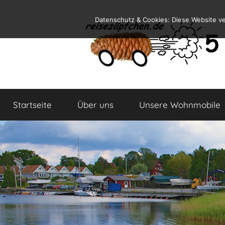
Zum
Datenschutz & Cookies: Diese Website v
Inhalt
springen
Reiseblog
Reisen
und
Startseite
Über uns
Unsere Wohnmobile
Leben
im
Wohnmobil