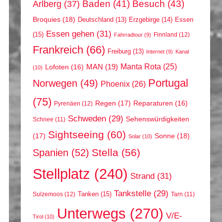
Arlberg
(37)
Baden
(41)
Besuch
(43)
Broquies
(18)
Erzgebirge
(14)
Essen
Deutschland
(13)
Essen gehen
(31)
(15)
Finnland
(12)
Fahrradtour
(9)
Frankreich
(66)
Freiburg
(13)
Internet
(9)
Kanal
Manta Rota
(25)
MAN
(19)
Lofoten
(16)
(10)
Portugal
Norwegen
(49)
Phoenix
(26)
(75)
Regen
(17)
Reparaturen
(16)
Pyrenäen
(12)
Schweden
(29)
Sehenswürdigkeiten
Schnee
(11)
Sightseeing
(60)
(17)
Sonne
(18)
Solar
(10)
Stella
(56)
Spanien
(52)
Stellplatz
(240)
Strand
(31)
Tankstelle
(29)
Tanken
(15)
Sulzemoos
(12)
Tarn
(11)
Unterwegs
(270)
V/E-
Tirol
(10)