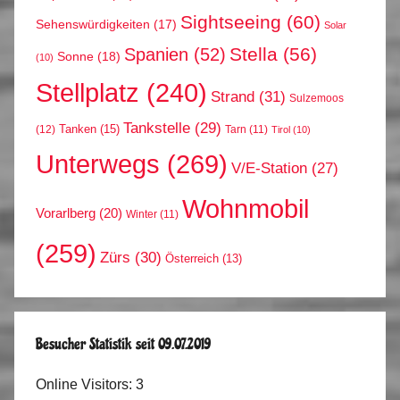
Sightseeing
(60)
Sehenswürdigkeiten
(17)
Solar
Stella
(56)
Spanien
(52)
Sonne
(18)
(10)
Stellplatz
(240)
Strand
(31)
Sulzemoos
Tankstelle
(29)
Tanken
(15)
(12)
Tarn
(11)
Tirol
(10)
Unterwegs
(269)
V/E-Station
(27)
Wohnmobil
Vorarlberg
(20)
Winter
(11)
(259)
Zürs
(30)
Österreich
(13)
Besucher Statistik seit 09.07.2019
Online Visitors:
3