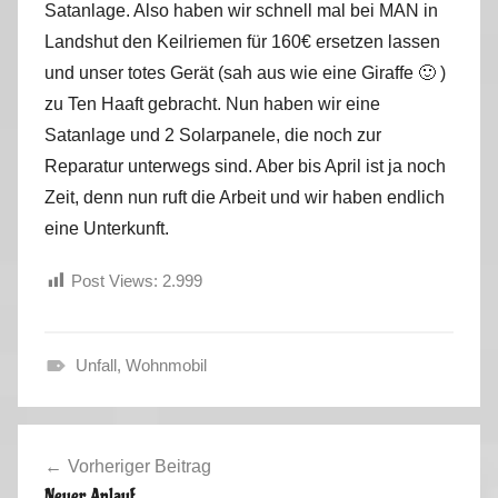
Satanlage. Also haben wir schnell mal bei MAN in
Landshut den Keilriemen für 160€ ersetzen lassen
und unser totes Gerät (sah aus wie eine Giraffe 🙂 )
zu Ten Haaft gebracht. Nun haben wir eine
Satanlage und 2 Solarpanele, die noch zur
Reparatur unterwegs sind. Aber bis April ist ja noch
Zeit, denn nun ruft die Arbeit und wir haben endlich
eine Unterkunft.
Post Views:
2.999
Unfall
,
Wohnmobil
A
l
Beitragsnavigation
l
Vorheriger Beitrag
g
Neuer Anlauf