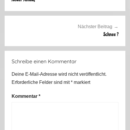
e
m
e
i
Nächster Beitrag
n
Schnee ?
2
0
1
Schreibe einen Kommentar
1
Deine E-Mail-Adresse wird nicht veröffentlicht.
Erforderliche Felder sind mit
*
markiert
Kommentar
*