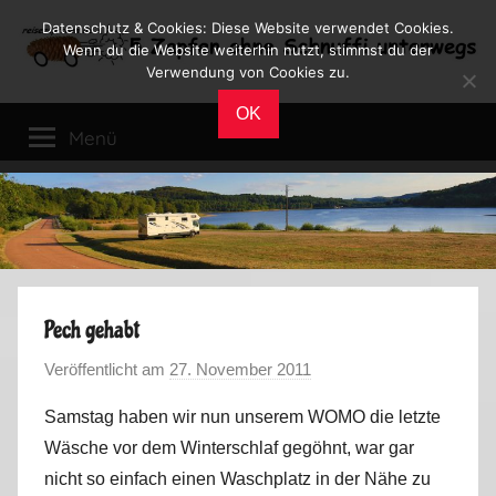
Zum
Datenschutz & Cookies: Diese Website verwendet Cookies.
Inhalt
Wenn du die Website weiterhin nutzt, stimmst du der
Verwendung von Cookies zu.
springen
Reiseblog
Reisen
OK
und
Menü
Leben
im
Wohnmobil
Pech gehabt
Veröffentlicht am
27. November 2011
v
o
Samstag haben wir nun unserem WOMO die letzte
n
Wäsche vor dem Winterschlaf gegöhnt, war gar
M
nicht so einfach einen Waschplatz in der Nähe zu
a