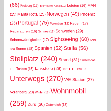
(66)
MAN
Lofoten
(16)
Freiburg
(13)
Internet
(9)
Kanal
(10)
Norwegen
(49)
Phoenix
Manta Rota
(25)
(19)
Portugal
(75)
(26)
Regen
(17)
Pyrenäen
(12)
Schweden
(29)
Reparaturen
(16)
Schnee
(11)
Sightseeing
(60)
Sehenswürdigkeiten
(17)
Solar
Stella
(56)
Spanien
(52)
Sonne
(18)
(10)
Stellplatz
(240)
Strand
(31)
Sulzemoos
Tankstelle
(29)
Tanken
(15)
(12)
Tarn
(11)
Tirol
(10)
Unterwegs
(270)
V/E-Station
(27)
Wohnmobil
Vorarlberg
(20)
Winter
(11)
(259)
Zürs
(30)
Österreich
(13)