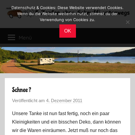
Zum
Datenschutz & Cookies: Diese Website verwendet Cookies.
Inhalt
Wenn du die Website weiterhin nutzt, stimmst du der
Verwendung von Cookies zu.
springen
Reiseblog
Reisen
OK
und
Menü
Leben
im
Wohnmobil
Schnee ?
Veröffentlicht am
4. Dezember 2011
v
o
Unsere Tanke ist nun fast fertig, noch ein paar
n
Kleinigkeiten und ein bisschen Deko, dann können
M
wir die Waren einräumen. Jetzt muß nur noch das
a