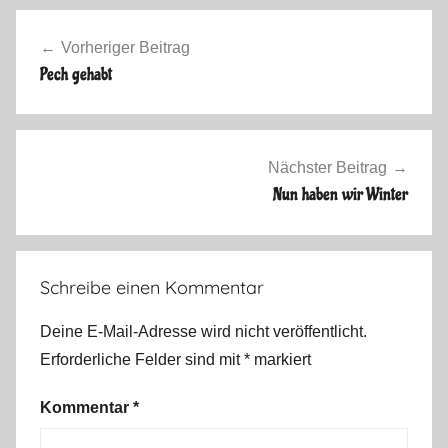
A
Beitragsnavigation
l
Vorheriger Beitrag
l
Pech gehabt
g
e
m
e
Nächster Beitrag
i
Nun haben wir Winter
n
2
0
Schreibe einen Kommentar
1
1
Deine E-Mail-Adresse wird nicht veröffentlicht.
,
Erforderliche Felder sind mit
*
markiert
W
i
Kommentar
*
n