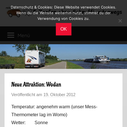
Zum
Datenschutz & Cookies: Diese Website verwendet Cookies.
Inhalt
Wenn du die Website weiterhin nutzt, stimmst du der
Verwendung von Cookies zu.
springen
Reiseblog
Reisen
OK
und
Menü
Leben
im
Wohnmobil
Neue Attraktion: Wodan
Veröffentlicht am
19. Oktober 2012
v
o
Temperatur: angenehm warm (unser Mess-
n
Thermometer lag im Womo)
M
Wetter: Sonne
a