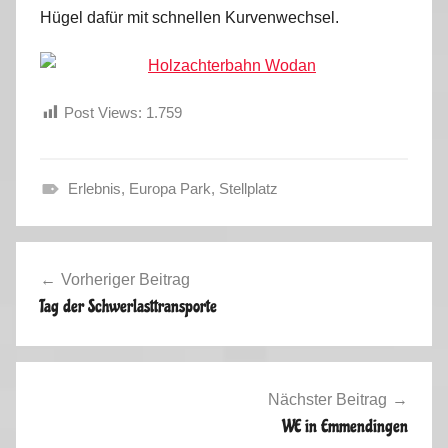
Hügel dafür mit schnellen Kurvenwechsel.
Post Views:
1.759
Erlebnis
,
Europa Park
,
Stellplatz
H
e
Beitragsnavigation
r
Vorheriger Beitrag
b
Tag der Schwerlasttransporte
s
t
2
0
Nächster Beitrag
1
WE in Emmendingen