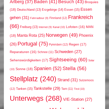
Arlberg
(37)
Baden
(41)
Besuch
(43)
Broquies
Essen
(18)
Erzgebirge
(14)
Essen
(15)
Deutschland
(13)
Frankreich
gehen
(31)
Finnland
(12)
Fahrradtour
(9)
(66)
MAN
Lofoten
(16)
Freiburg
(13)
Internet
(9)
Kanal
(10)
Norwegen
(49)
Phoenix
Manta Rota
(25)
(18)
Portugal
(75)
(26)
Regen
(17)
Pyrenäen
(12)
Schweden
(27)
Reparaturen
(16)
Schnee
(11)
Sightseeing
(60)
Sehenswürdigkeiten
(17)
Solar
Stella
(56)
Spanien
(52)
Sonne
(18)
(10)
Stellplatz
(240)
Strand
(31)
Sulzemoos
Tankstelle
(29)
Tanken
(15)
(12)
Tarn
(11)
Tirol
(10)
Unterwegs
(268)
V/E-Station
(27)