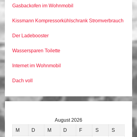
Gasbackofen im Wohnmobil
Kissmann Kompressorkühlschrank Stromverbrauch
Der Ladebooster
Wassersparen Toilette
Internet im Wohnmobil
Dach voll
August 2026
M
D
M
D
F
S
S